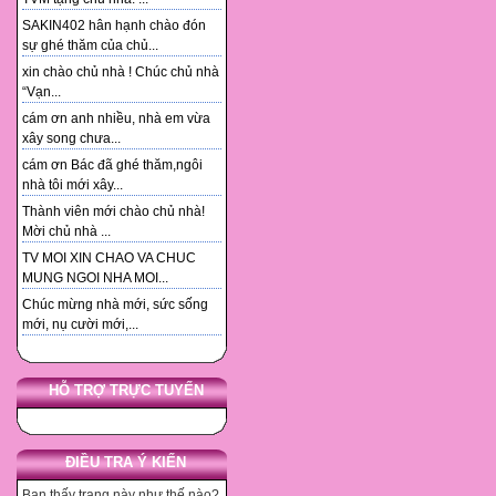
SAKIN402 hân hạnh chào đón
sự ghé thăm của chủ...
xin chào chủ nhà ! Chúc chủ nhà
“Vạn...
cám ơn anh nhiều, nhà em vừa
xây song chưa...
cám ơn Bác đã ghé thăm,ngôi
nhà tôi mới xây...
Thành viên mới chào chủ nhà!
Mời chủ nhà ...
TV MOI XIN CHAO VA CHUC
MUNG NGOI NHA MOI...
Chúc mừng nhà mới, sức sống
mới, nụ cười mới,...
HỖ TRỢ TRỰC TUYẾN
ĐIỀU TRA Ý KIẾN
Bạn thấy trang này như thế nào?