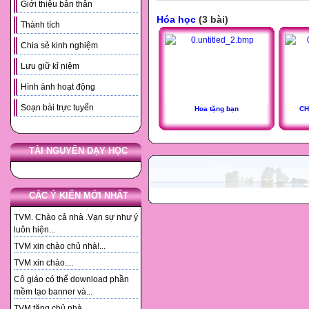
Giới thiệu bản thân
Hóa học
(3 bài)
Thành tích
Chia sẻ kinh nghiệm
Lưu giữ kỉ niệm
Hình ảnh hoạt động
Soạn bài trực tuyến
Hoa tặng bạn
CH
TÀI NGUYÊN DẠY HỌC
CÁC Ý KIẾN MỚI NHẤT
TVM. Chào cả nhà .Vạn sự như ý
luôn hiện...
TVM xin chào chủ nhà!...
TVM xin chào....
Cô giáo có thể download phần
mềm tạo banner và...
TVM tặng chủ nhà. ...