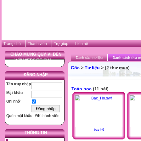
Trang chủ
Thành viên
Trợ giúp
Liên hệ
CHÀO MỪNG QUÝ VỊ ĐẾN
Danh sách tư liệu
Danh sách thư m
VỚI WEBSITE CỦA ...
Gốc
>
Tư liệu
> (2 thư mục)
ĐĂNG NHẬP
Tên truy nhập
Toán học
(11 bài)
Mật khẩu
Ghi nhớ
Quên mật khẩu
ĐK thành viên
bac hồ
THÔNG TIN