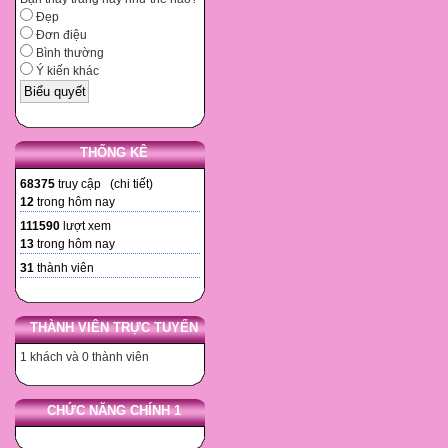
Đẹp
Đơn điệu
Bình thường
Ý kiến khác
THỐNG KÊ
68375
truy cập (
chi tiết
)
12
trong hôm nay
111590
lượt xem
13
trong hôm nay
31
thành viên
THÀNH VIÊN TRỰC TUYẾN
1 khách và 0 thành viên
CHỨC NĂNG CHÍNH 1