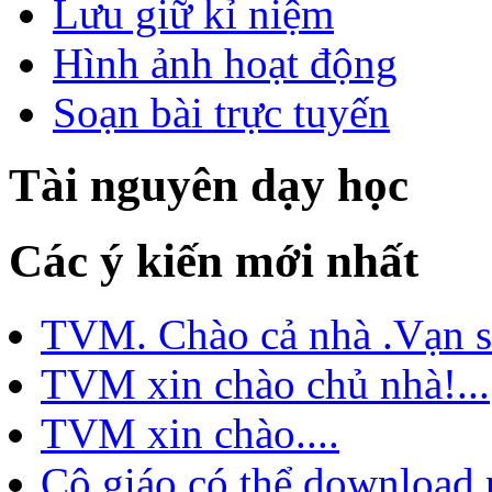
Lưu giữ kỉ niệm
Hình ảnh hoạt động
Soạn bài trực tuyến
Tài nguyên dạy học
Các ý kiến mới nhất
TVM. Chào cả nhà .Vạn sự
TVM xin chào chủ nhà!...
TVM xin chào....
Cô giáo có thể download 