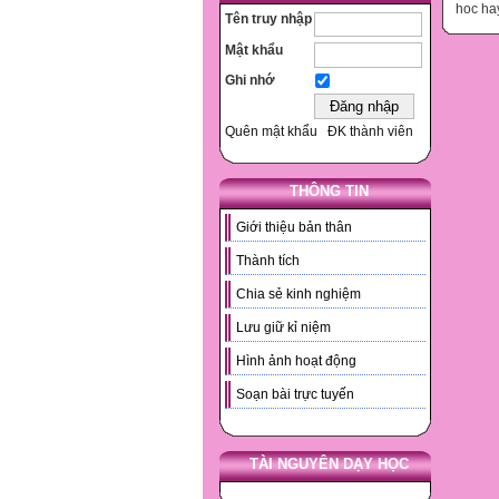
hoc ha
Tên truy nhập
Mật khẩu
Ghi nhớ
Quên mật khẩu
ĐK thành viên
THÔNG TIN
Giới thiệu bản thân
Thành tích
Chia sẻ kinh nghiệm
Lưu giữ kỉ niệm
Hình ảnh hoạt động
Soạn bài trực tuyến
TÀI NGUYÊN DẠY HỌC