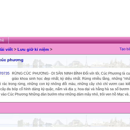
 hệ
ài viết
>
Lưu giữ kỉ niệm
>
Tạo bà
cúc phương
RỪNG CÚC PHƯƠNG - DI SẢN NINH BÌNH Đối với tôi, Cúc Phương là cu
giáo khoa sinh học đẹp nhất, kỳ diệu nhất. Rừng nhiều tầng, những “nh
ải rác trong rừng, những con kỳ nhông đổi màu, những cây chò chỉ vươn cao ki
cây đa bóp cổ hình dáng kỳ quặc, nấm và địa y, hoa dại và hằng hà sa số bươm
vào Cúc Phương Những đàn bướm như những đám mây nhỏ, trôi ven hồ Mạc và..