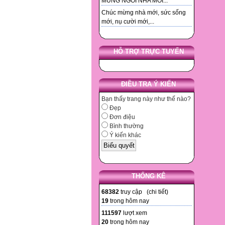
MUNG NGOI NHA MOI...
Chúc mừng nhà mới, sức sống
mới, nụ cười mới,...
HỖ TRỢ TRỰC TUYẾN
ĐIỀU TRA Ý KIẾN
Bạn thấy trang này như thế nào?
Đẹp
Đơn điệu
Bình thường
Ý kiến khác
THỐNG KÊ
68382
truy cập (
chi tiết
)
19
trong hôm nay
111597
lượt xem
20
trong hôm nay