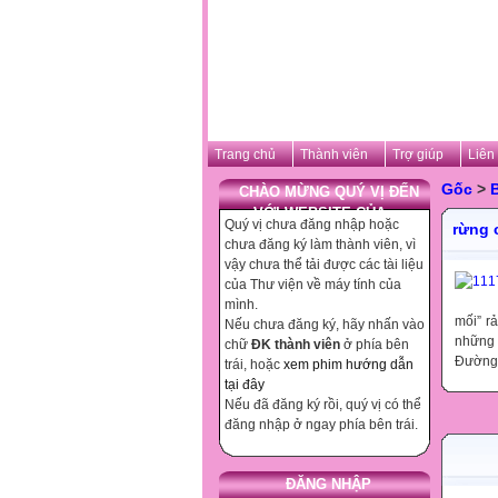
Trang chủ
Thành viên
Trợ giúp
Liên
Gốc
>
B
CHÀO MỪNG QUÝ VỊ ĐẾN
VỚI WEBSITE CỦA ...
Quý vị chưa đăng nhập hoặc
rừng 
chưa đăng ký làm thành viên, vì
vậy chưa thể tải được các tài liệu
của Thư viện về máy tính của
mình.
mối” r
Nếu chưa đăng ký, hãy nhấn vào
những 
chữ
ĐK thành viên
ở phía bên
Đường 
trái, hoặc
xem phim hướng dẫn
tại đây
Nếu đã đăng ký rồi, quý vị có thể
đăng nhập ở ngay phía bên trái.
ĐĂNG NHẬP