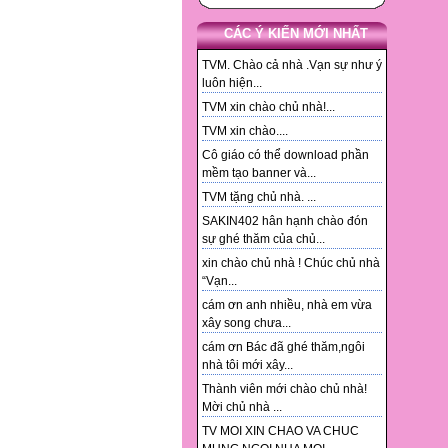
CÁC Ý KIẾN MỚI NHẤT
TVM. Chào cả nhà .Vạn sự như ý
luôn hiện...
TVM xin chào chủ nhà!...
TVM xin chào....
Cô giáo có thể download phần
mềm tạo banner và...
TVM tặng chủ nhà. ...
SAKIN402 hân hạnh chào đón
sự ghé thăm của chủ...
xin chào chủ nhà ! Chúc chủ nhà
“Vạn...
cám ơn anh nhiều, nhà em vừa
xây song chưa...
cám ơn Bác đã ghé thăm,ngôi
nhà tôi mới xây...
Thành viên mới chào chủ nhà!
Mời chủ nhà ...
TV MOI XIN CHAO VA CHUC