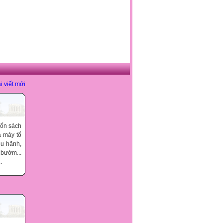
i viết mới
ốn sách
à máy tổ
êu hãnh,
 bướm...
.