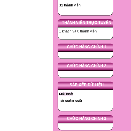
31
thành viên
THÀNH VIÊN TRỰC TUYẾN
1 khách và 0 thành viên
CHỨC NĂNG CHÍNH 1
CHỨC NĂNG CHÍNH 2
SẮP XẾP DỮ LIỆU
Mới nhất
Tải nhiều nhất
CHỨC NĂNG CHÍNH 3