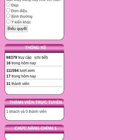
Đẹp
Đơn điệu
Bình thường
Ý kiến khác
THỐNG KÊ
68379
truy cập (
chi tiết
)
16
trong hôm nay
111594
lượt xem
17
trong hôm nay
31
thành viên
THÀNH VIÊN TRỰC TUYẾN
1 khách và 0 thành viên
CHỨC NĂNG CHÍNH 1