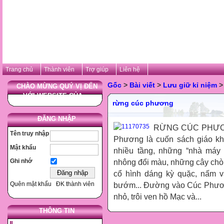
Trang chủ
Thành viên
Trợ giúp
Liên hệ
Gốc
>
Bài viết
>
Lưu giữ kỉ niệm
>
CHÀO MỪNG QUÝ VỊ ĐẾN
VỚI WEBSITE CỦA ...
rừng cúc phương
ĐĂNG NHẬP
RỪNG CÚC PHƯƠNG
Tên truy nhập
Phương là cuốn sách giáo kh
Mật khẩu
nhiều tầng, những “nhà máy 
Ghi nhớ
nhông đổi màu, những cây chò
cổ hình dáng kỳ quặc, nấm v
Quên mật khẩu
ĐK thành viên
bướm... Đường vào Cúc Phư
nhỏ, trôi ven hồ Mạc và...
THÔNG TIN