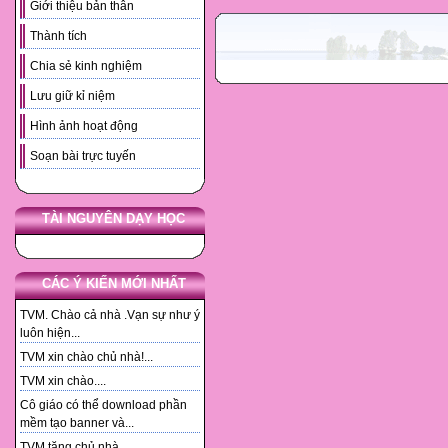
Giới thiệu bản thân
Thành tích
Chia sẻ kinh nghiệm
Lưu giữ kỉ niệm
Hình ảnh hoạt động
Soạn bài trực tuyến
TÀI NGUYÊN DẠY HỌC
CÁC Ý KIẾN MỚI NHẤT
TVM. Chào cả nhà .Vạn sự như ý
luôn hiện...
TVM xin chào chủ nhà!...
TVM xin chào....
Cô giáo có thể download phần
mềm tạo banner và...
TVM tặng chủ nhà. ...