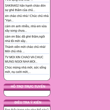
SAKIN402 hân hạnh chào đón
sự ghé thăm của chủ...
xin chào chủ nhà ! Chúc chủ nhà
“Vạn...
cám ơn anh nhiều, nhà em vừa
xây song chưa...
cám ơn Bác đã ghé thăm,ngôi
nhà tôi mới xây...
Thành viên mới chào chủ nhà!
Mời chủ nhà ...
TV MOI XIN CHAO VA CHUC
MUNG NGOI NHA MOI...
Chúc mừng nhà mới, sức sống
mới, nụ cười mới,...
HỖ TRỢ TRỰC TUYẾN
ĐIỀU TRA Ý KIẾN
Bạn thấy trang này như thế nào?