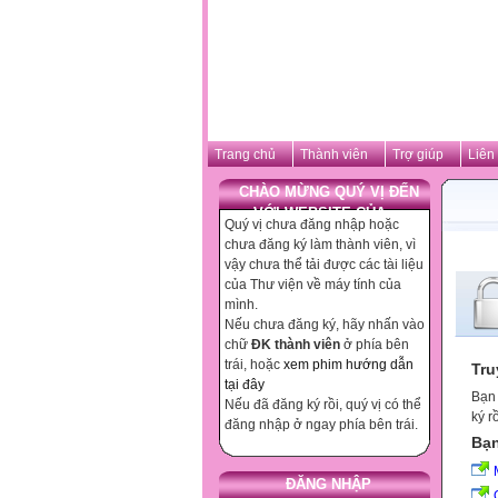
Trang chủ
Thành viên
Trợ giúp
Liên
CHÀO MỪNG QUÝ VỊ ĐẾN
VỚI WEBSITE CỦA ...
Quý vị chưa đăng nhập hoặc
chưa đăng ký làm thành viên, vì
vậy chưa thể tải được các tài liệu
của Thư viện về máy tính của
mình.
Nếu chưa đăng ký, hãy nhấn vào
chữ
ĐK thành viên
ở phía bên
trái, hoặc
xem phim hướng dẫn
Tru
tại đây
Bạn 
Nếu đã đăng ký rồi, quý vị có thể
ký r
đăng nhập ở ngay phía bên trái.
Bạn
ĐĂNG NHẬP