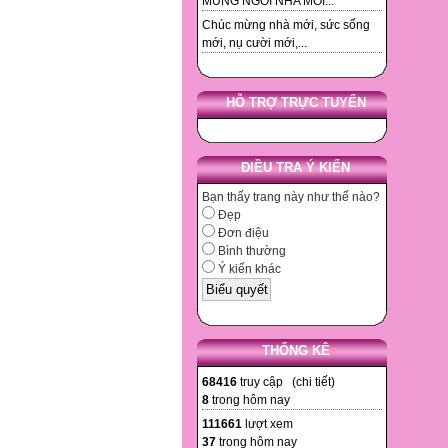
MUNG NGOI NHA MOI...
Chúc mừng nhà mới, sức sống
mới, nụ cười mới,...
HỖ TRỢ TRỰC TUYẾN
ĐIỀU TRA Ý KIẾN
Bạn thấy trang này như thế nào?
Đẹp
Đơn điệu
Bình thường
Ý kiến khác
THỐNG KÊ
68416
truy cập (
chi tiết
)
8
trong hôm nay
111661
lượt xem
37
trong hôm nay