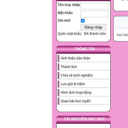
Tên truy nhập
Mật khẩu
Ghi nhớ
Quên mật khẩu
ĐK thành viên
hoc ha
THÔNG TIN
Giới thiệu bản thân
Thành tích
Chia sẻ kinh nghiệm
Lưu giữ kỉ niệm
Hình ảnh hoạt động
Soạn bài trực tuyến
TÀI NGUYÊN DẠY HỌC