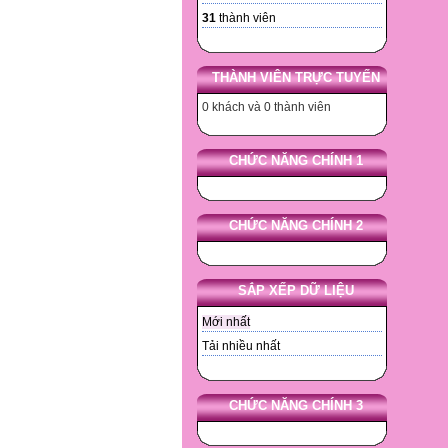
31
thành viên
THÀNH VIÊN TRỰC TUYẾN
0 khách và 0 thành viên
CHỨC NĂNG CHÍNH 1
CHỨC NĂNG CHÍNH 2
SẮP XẾP DỮ LIỆU
Mới nhất
Tải nhiều nhất
CHỨC NĂNG CHÍNH 3