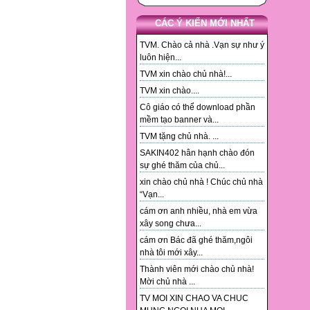
CÁC Ý KIẾN MỚI NHẤT
TVM. Chào cả nhà .Vạn sự như ý
luôn hiện...
TVM xin chào chủ nhà!...
TVM xin chào....
Cô giáo có thể download phần
mềm tạo banner và...
TVM tặng chủ nhà. ...
SAKIN402 hân hạnh chào đón
sự ghé thăm của chủ...
xin chào chủ nhà ! Chúc chủ nhà
“Vạn...
cám ơn anh nhiều, nhà em vừa
xây song chưa...
cám ơn Bác đã ghé thăm,ngôi
nhà tôi mới xây...
Thành viên mới chào chủ nhà!
Mời chủ nhà ...
TV MOI XIN CHAO VA CHUC