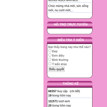
MUNG NGOI NHA MOI...
Chúc mừng nhà mới, sức sống
mới, nụ cười mới,...
HỖ TRỢ TRỰC TUYẾN
ĐIỀU TRA Ý KIẾN
Bạn thấy trang này như thế nào?
Đẹp
Đơn điệu
Bình thường
Ý kiến khác
THỐNG KÊ
68357
truy cập (
chi tiết
)
19
trong hôm nay
111571
lượt xem
20
trong hôm nay