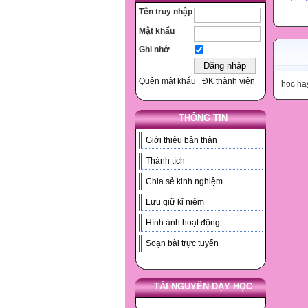
Tên truy nhập
Mật khẩu
Ghi nhớ
Quên mật khẩu
ĐK thành viên
hoc ha
THÔNG TIN
Giới thiệu bản thân
Thành tích
Chia sẻ kinh nghiệm
Lưu giữ kỉ niệm
Hình ảnh hoạt động
Soạn bài trực tuyến
TÀI NGUYÊN DẠY HỌC