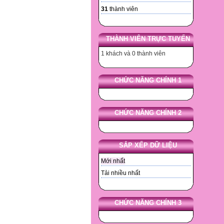
31
thành viên
THÀNH VIÊN TRỰC TUYẾN
1 khách và 0 thành viên
CHỨC NĂNG CHÍNH 1
CHỨC NĂNG CHÍNH 2
SẮP XẾP DỮ LIỆU
Mới nhất
Tải nhiều nhất
CHỨC NĂNG CHÍNH 3