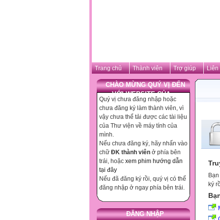
Trang chủ
Thành viên
Trợ giúp
Liên
CHÀO MỪNG QUÝ VỊ ĐẾN
VỚI WEBSITE CỦA ...
Quý vị chưa đăng nhập hoặc
chưa đăng ký làm thành viên, vì
vậy chưa thể tải được các tài liệu
của Thư viện về máy tính của
mình.
Nếu chưa đăng ký, hãy nhấn vào
chữ
ĐK thành viên
ở phía bên
trái, hoặc
xem phim hướng dẫn
Tru
tại đây
Bạn 
Nếu đã đăng ký rồi, quý vị có thể
ký r
đăng nhập ở ngay phía bên trái.
Bạn
ĐĂNG NHẬP