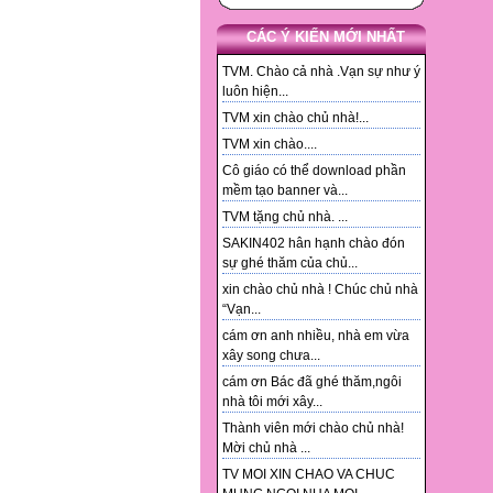
CÁC Ý KIẾN MỚI NHẤT
TVM. Chào cả nhà .Vạn sự như ý
luôn hiện...
TVM xin chào chủ nhà!...
TVM xin chào....
Cô giáo có thể download phần
mềm tạo banner và...
TVM tặng chủ nhà. ...
SAKIN402 hân hạnh chào đón
sự ghé thăm của chủ...
xin chào chủ nhà ! Chúc chủ nhà
“Vạn...
cám ơn anh nhiều, nhà em vừa
xây song chưa...
cám ơn Bác đã ghé thăm,ngôi
nhà tôi mới xây...
Thành viên mới chào chủ nhà!
Mời chủ nhà ...
TV MOI XIN CHAO VA CHUC