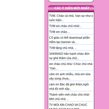
CÁC Ý KIẾN MỚI NHẤT
TVM. Chào cả nhà .Vạn sự như ý
luôn hiện...
TVM xin chào chủ nhà!...
TVM xin chào....
Cô giáo có thể download phần
mềm tạo banner và...
TVM tặng chủ nhà. ...
SAKIN402 hân hạnh chào đón
sự ghé thăm của chủ...
xin chào chủ nhà ! Chúc chủ nhà
“Vạn...
cám ơn anh nhiều, nhà em vừa
xây song chưa...
cám ơn Bác đã ghé thăm,ngôi
nhà tôi mới xây...
Thành viên mới chào chủ nhà!
Mời chủ nhà ...
TV MOI XIN CHAO VA CHUC