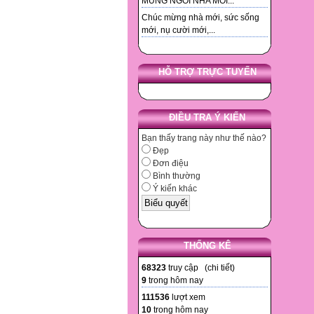
MUNG NGOI NHA MOI...
Chúc mừng nhà mới, sức sống
mới, nụ cười mới,...
HỖ TRỢ TRỰC TUYẾN
ĐIỀU TRA Ý KIẾN
Bạn thấy trang này như thế nào?
Đẹp
Đơn điệu
Bình thường
Ý kiến khác
THỐNG KÊ
68323
truy cập (
chi tiết
)
9
trong hôm nay
111536
lượt xem
10
trong hôm nay