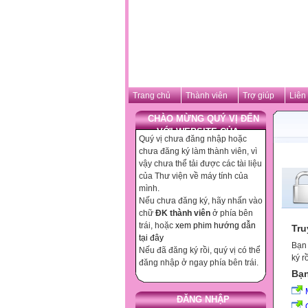
Trang chủ
Thành viên
Trợ giúp
Liên
CHÀO MỪNG QUÝ VỊ ĐẾN
VỚI WEBSITE CỦA ...
Quý vị chưa đăng nhập hoặc
chưa đăng ký làm thành viên, vì
vậy chưa thể tải được các tài liệu
của Thư viện về máy tính của
mình.
Nếu chưa đăng ký, hãy nhấn vào
chữ
ĐK thành viên
ở phía bên
trái, hoặc
xem phim hướng dẫn
Tru
tại đây
Bạn 
Nếu đã đăng ký rồi, quý vị có thể
ký r
đăng nhập ở ngay phía bên trái.
Bạn
ĐĂNG NHẬP