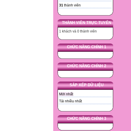
31
thành viên
THÀNH VIÊN TRỰC TUYẾN
1 khách và 0 thành viên
CHỨC NĂNG CHÍNH 1
CHỨC NĂNG CHÍNH 2
SẮP XẾP DỮ LIỆU
Mới nhất
Tải nhiều nhất
CHỨC NĂNG CHÍNH 3