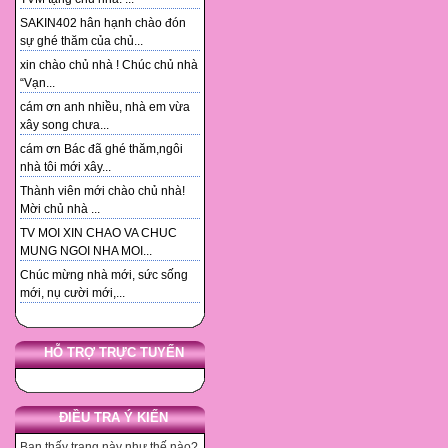
SAKIN402 hân hạnh chào đón
sự ghé thăm của chủ...
xin chào chủ nhà ! Chúc chủ nhà
“Vạn...
cám ơn anh nhiều, nhà em vừa
xây song chưa...
cám ơn Bác đã ghé thăm,ngôi
nhà tôi mới xây...
Thành viên mới chào chủ nhà!
Mời chủ nhà ...
TV MOI XIN CHAO VA CHUC
MUNG NGOI NHA MOI...
Chúc mừng nhà mới, sức sống
mới, nụ cười mới,...
HỖ TRỢ TRỰC TUYẾN
ĐIỀU TRA Ý KIẾN
Bạn thấy trang này như thế nào?