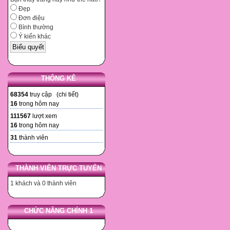
Đẹp
Đơn điệu
Bình thường
Ý kiến khác
THỐNG KÊ
68354
truy cập (
chi tiết
)
16
trong hôm nay
111567
lượt xem
16
trong hôm nay
31
thành viên
THÀNH VIÊN TRỰC TUYẾN
1 khách và 0 thành viên
CHỨC NĂNG CHÍNH 1