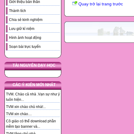
Giới thiệu bản thân
Quay trở lại trang trước
Thành tích
Chia sẻ kinh nghiệm
Lưu giữ kỉ niệm
Hình ảnh hoạt động
Soạn bài trực tuyến
TÀI NGUYÊN DẠY HỌC
CÁC Ý KIẾN MỚI NHẤT
TVM. Chào cả nhà .Vạn sự như ý
luôn hiện...
TVM xin chào chủ nhà!...
TVM xin chào....
Cô giáo có thể download phần
mềm tạo banner và...
TVM tặng chủ nhà. ...