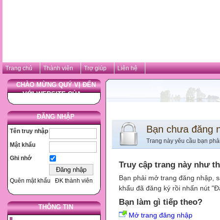
Trang chủ
Thành viên
Trợ giúp
Liên hệ
CHÀO MỪNG QUÝ VỊ ĐẾN
VỚI WEBSITE CỦA ...
ĐĂNG NHẬP
Bạn chưa đăng 
Tên truy nhập
Trang này yêu cầu bạn phả
Mật khẩu
Ghi nhớ
Truy cập trang này như t
Bạn phải mở trang đăng nhập, s
Quên mật khẩu
ĐK thành viên
khẩu đã đăng ký rồi nhấn nút "Đ
Bạn làm gì tiếp theo?
THÔNG TIN
Mở trang đăng nhập