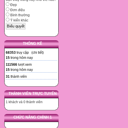
Đẹp
Đơn điệu
Bình thường
Ý kiến khác
THỐNG KÊ
68353
truy cập (
chi tiết
)
15
trong hôm nay
111566
lượt xem
15
trong hôm nay
31
thành viên
THÀNH VIÊN TRỰC TUYẾN
1 khách và 0 thành viên
CHỨC NĂNG CHÍNH 1