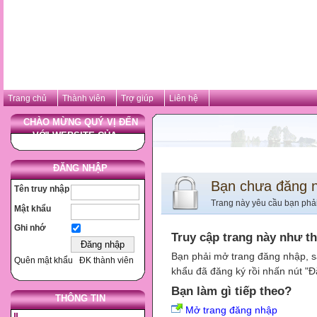
Trang chủ
Thành viên
Trợ giúp
Liên hệ
CHÀO MỪNG QUÝ VỊ ĐẾN
VỚI WEBSITE CỦA ...
ĐĂNG NHẬP
Bạn chưa đăng 
Tên truy nhập
Trang này yêu cầu bạn phả
Mật khẩu
Ghi nhớ
Truy cập trang này như t
Bạn phải mở trang đăng nhập, s
Quên mật khẩu
ĐK thành viên
khẩu đã đăng ký rồi nhấn nút "Đ
Bạn làm gì tiếp theo?
THÔNG TIN
Mở trang đăng nhập