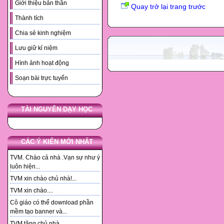
Giới thiệu bản thân
Quay trở lại trang trước
Thành tích
Chia sẻ kinh nghiệm
Lưu giữ kỉ niệm
Hình ảnh hoạt động
Soạn bài trực tuyến
TÀI NGUYÊN DẠY HỌC
CÁC Ý KIẾN MỚI NHẤT
TVM. Chào cả nhà .Vạn sự như ý
luôn hiện...
TVM xin chào chủ nhà!...
TVM xin chào....
Cô giáo có thể download phần
mềm tạo banner và...
TVM tặng chủ nhà. ...