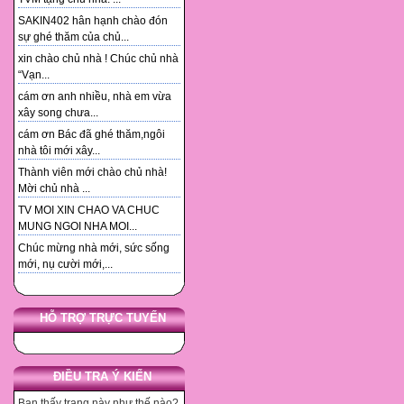
SAKIN402 hân hạnh chào đón
sự ghé thăm của chủ...
xin chào chủ nhà ! Chúc chủ nhà
“Vạn...
cám ơn anh nhiều, nhà em vừa
xây song chưa...
cám ơn Bác đã ghé thăm,ngôi
nhà tôi mới xây...
Thành viên mới chào chủ nhà!
Mời chủ nhà ...
TV MOI XIN CHAO VA CHUC
MUNG NGOI NHA MOI...
Chúc mừng nhà mới, sức sống
mới, nụ cười mới,...
HỖ TRỢ TRỰC TUYẾN
ĐIỀU TRA Ý KIẾN
Bạn thấy trang này như thế nào?