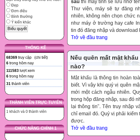
sau
thì máy tính sẽ lưu nhớ tê
Đẹp
Thư viện, máy sẽ tự đăng nhậ
Đơn điệu
nhiên, không nên chọn chức 
Bình thường
Ý kiến khác
như máy ở trường hay cafe Int
tin đó đăng nhập và download l
Trở về đầu trang
THỐNG KÊ
Nếu quên mất mật khẩu h
68369
truy cập (
chi tiết
)
6
trong hôm nay
nào?
111583
lượt xem
6
trong hôm nay
Mật khẩu là thông tin hoàn toà
31
thành viên
biết. Vì vậy khi quý vị quên mật
mới một cách ngẫu nhiên. Qu
trong hộp đăng nhập, sau đó nh
THÀNH VIÊN TRỰC TUYẾN
lại thông tin". Tên truy nhập
1 khách và 0 thành viên
chỉ email đó. Quý vị phải kiểm
được.
Trở về đầu trang
CHỨC NĂNG CHÍNH 1