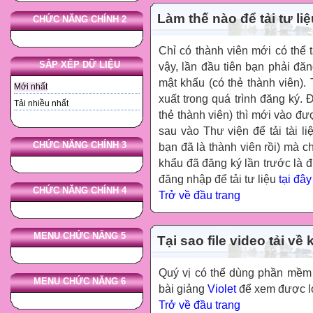
Làm thế nào để tải tư li
CHỨC NĂNG CHÍNH 2
Chỉ có thành viên mới có thể t
SẮP XẾP DỮ LIỆU
vậy, lần đầu tiên bạn phải đăn
mật khẩu (có thẻ thành viên).
Mới nhất
xuất trong quá trình đăng ký. 
Tải nhiều nhất
thẻ thành viên) thì mới vào đư
sau vào Thư viện để tải tài l
CHỨC NĂNG CHÍNH 3
bạn đã là thành viên rồi) mà c
khẩu đã đăng ký lần trước là
đăng nhập để tải tư liệu
tại đây
CHỨC NĂNG CHÍNH 4
Trở về đầu trang
MENU CHỨC NĂNG 5
Tại sao file video tải 
Quý vị có thể dùng phần mề
MENU CHỨC NĂNG 6
bài giảng
Violet
để xem được loạ
Trở về đầu trang