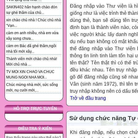
Đăng nhập vào Thư viện là hì
SAKIN402 hân hạnh chào đón
giống như là việc trình thẻ thàn
sự ghé thăm của chủ...
dùng thẻ, bạn sẽ dùng tên tr
xin chào chủ nhà ! Chúc chủ nhà
“Vạn...
định bạn là thành viên nào, c
cám ơn anh nhiều, nhà em vừa
việc người khác lấy danh nghĩ
xây song chưa...
dụ nếu bạn không có mật khẩu
cám ơn Bác đã ghé thăm,ngôi
thể đăng nhập vào Thư viện 
nhà tôi mới xây...
thông tin linh tinh làm tổn hại 
Thành viên mới chào chủ nhà!
tên thật? Tên thật thì có thể 
Mời chủ nhà ...
đều khác nhau. Tên truy nhập
TV MOI XIN CHAO VA CHUC
gõ để đăng nhập cũng sẽ nhan
MUNG NGOI NHA MOI...
Vân (sinh năm 1972), thì tên 
Chúc mừng nhà mới, sức sống
mới, nụ cười mới,...
truy nhập không nên có dấu tiế
Trở về đầu trang
HỖ TRỢ TRỰC TUYẾN
Sử dụng chức năng Tự 
ĐIỀU TRA Ý KIẾN
Khi đăng nhập, nếu chọn ch
Bạn thấy trang này như thế nào?