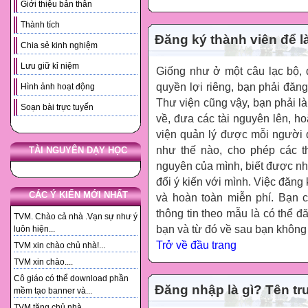
Giới thiệu bản thân
Thành tích
Đăng ký thành viên để l
Chia sẻ kinh nghiệm
Lưu giữ kỉ niệm
Giống như ở một câu lạc bộ,
quyền lợi riêng, bạn phải đăn
Hình ảnh hoạt động
Thư viện cũng vậy, bạn phải là 
Soạn bài trực tuyến
về, đưa các tài nguyên lên, h
viện quản lý được mỗi người 
như thế nào, cho phép các t
TÀI NGUYÊN DẠY HỌC
nguyên của mình, biết được nh
đổi ý kiến với mình. Việc đăng
CÁC Ý KIẾN MỚI NHẤT
và hoàn toàn miễn phí. Bạn 
thông tin theo mẫu là có thể đ
TVM. Chào cả nhà .Vạn sự như ý
bạn và từ đó về sau bạn không
luôn hiện...
Trở về đầu trang
TVM xin chào chủ nhà!...
TVM xin chào....
Cô giáo có thể download phần
Đăng nhập là gì? Tên tr
mềm tạo banner và...
TVM tặng chủ nhà. ...