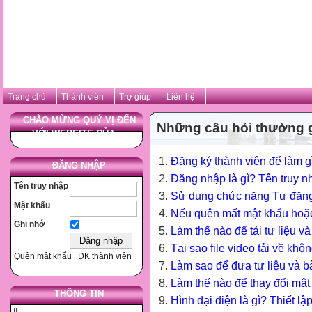
Trang chủ
Thành viên
Trợ giúp
Liên hệ
CHÀO MỪNG QUÝ VỊ ĐẾN
Những câu hỏi thường 
VỚI WEBSITE CỦA ...
Đăng ký thành viên để làm g
ĐĂNG NHẬP
Đăng nhập là gì? Tên truy n
Tên truy nhập
Sử dụng chức năng Tự đăng
Mật khẩu
Nếu quên mất mật khẩu hoặc 
Ghi nhớ
Làm thế nào để tải tư liệu v
Tại sao file video tải về kh
Quên mật khẩu
ĐK thành viên
Làm sao để đưa tư liệu và b
Làm thế nào để thay đổi mật
THÔNG TIN
Hình đại diện là gì? Thiết lậ