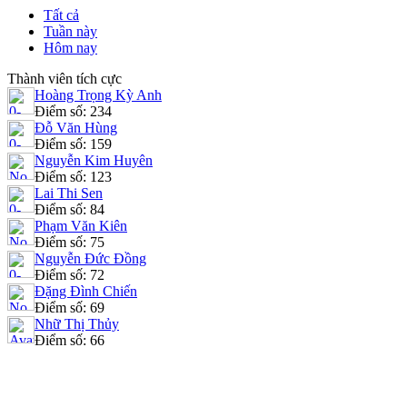
Tất cả
Tuần này
Hôm nay
Thành viên tích cực
Hoàng Trọng Kỳ Anh
Điểm số: 234
Đỗ Văn Hùng
Điểm số: 159
Nguyễn Kim Huyên
Điểm số: 123
Lai Thi Sen
Điểm số: 84
Phạm Văn Kiên
Điểm số: 75
Nguyễn Đức Đồng
Điểm số: 72
Đặng Đình Chiến
Điểm số: 69
Nhữ Thị Thủy
Điểm số: 66