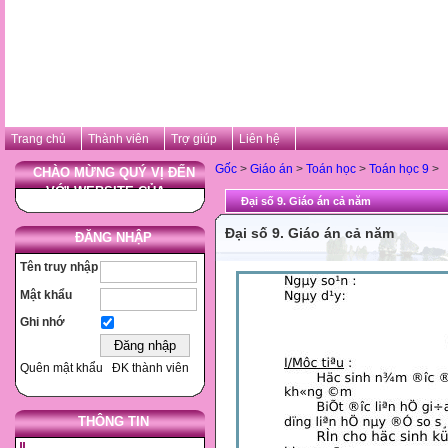
Trang chủ
Thành viên
Trợ giúp
Liên hệ
Gốc
>
Giáo án
>
Toán học
>
Toán học 9
>
CHÀO MỪNG QUÝ VỊ ĐẾN
VỚI WEBSITE CỦA ...
Đại số 9. Giáo án cả năm
Đại số 9. Giáo án cả năm
ĐĂNG NHẬP
Tên truy nhập
Mật khẩu
Ghi nhớ
Quên mật khẩu
ĐK thành viên
THÔNG TIN