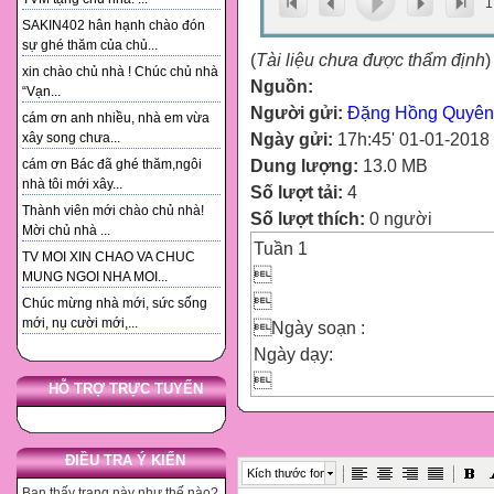
1
SAKIN402 hân hạnh chào đón
sự ghé thăm của chủ...
(
Tài liệu chưa được thẩm định
)
xin chào chủ nhà ! Chúc chủ nhà
Nguồn:
“Vạn...
Người gửi:
Đặng Hồng Quyên
cám ơn anh nhiều, nhà em vừa
Ngày gửi:
17h:45' 01-01-2018
xây song chưa...
Dung lượng:
13.0 MB
cám ơn Bác đã ghé thăm,ngôi
nhà tôi mới xây...
Số lượt tải:
4
Thành viên mới chào chủ nhà!
Số lượt thích:
0 người
Mời chủ nhà ...
Tuần 1
TV MOI XIN CHAO VA CHUC

MUNG NGOI NHA MOI...

Chúc mừng nhà mới, sức sống
mới, nụ cười mới,...
Ngày soạn :
Ngày dạy:

HỖ TRỢ TRỰC TUYẾN

Tiết 1

ĐIỀU TRA Ý KIẾN
Kích thước font

Bạn thấy trang này như thế nào?