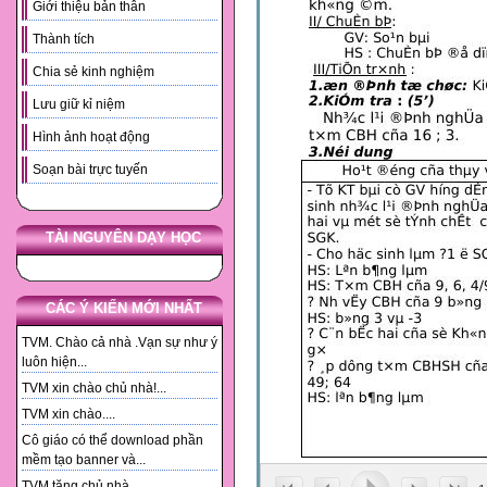
Giới thiệu bản thân
Thành tích
Chia sẻ kinh nghiệm
Lưu giữ kỉ niệm
Hình ảnh hoạt động
Soạn bài trực tuyến
TÀI NGUYÊN DẠY HỌC
CÁC Ý KIẾN MỚI NHẤT
TVM. Chào cả nhà .Vạn sự như ý
luôn hiện...
TVM xin chào chủ nhà!...
TVM xin chào....
Cô giáo có thể download phần
mềm tạo banner và...
TVM tặng chủ nhà. ...