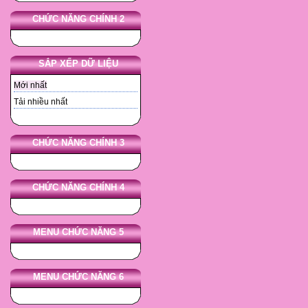

- Từ KT bài cũ GV hướng dẫn
CHỨC NĂNG CHÍNH 2
bậc hai và một số tính chất c
- Cho học sinh làm ?1 ở SGK
SẮP XẾP DỮ LIỆU
HS: Lên bảng làm
HS: Tìm CBH của 9, 6, 4/9
Mới nhất
? Như vậy CBH của 9 bằng gì.
Tải nhiều nhất
HS: bằng 3 và -3
? Căn bậc hai của số Không âm
CHỨC NĂNG CHÍNH 3
? áp dụng tìm CBHSH của 16; 
HS: lên bảng làm
CHỨC NĂNG CHÍNH 4
? khi nào có được căn bậc hai
MENU CHỨC NĂNG 5
? áp dụng tìm CBHSH của các 
GV: Ghi bảng
MENU CHỨC NĂNG 6
HS: Lên bảng làm
GV: Ta đã biết tìm căn bậc hai