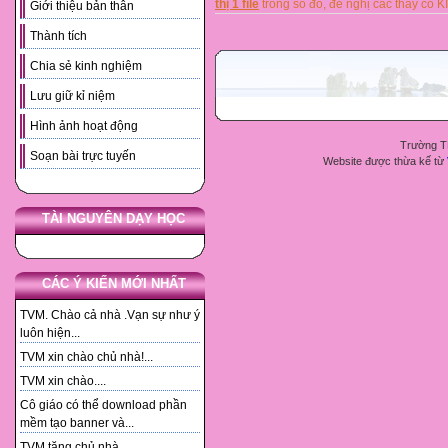
thị 1 file
trong số đó, đề nghị các thầy 
Giới thiệu bản thân
Thành tích
Chia sẻ kinh nghiệm
Lưu giữ kỉ niệm
Hình ảnh hoạt động
Trường T
Soạn bài trực tuyến
Website được thừa kế từ
TÀI NGUYÊN DẠY HỌC
CÁC Ý KIẾN MỚI NHẤT
TVM. Chào cả nhà .Vạn sự như ý
luôn hiện...
TVM xin chào chủ nhà!...
TVM xin chào....
Cô giáo có thể download phần
mềm tạo banner và...
TVM tặng chủ nhà. ...