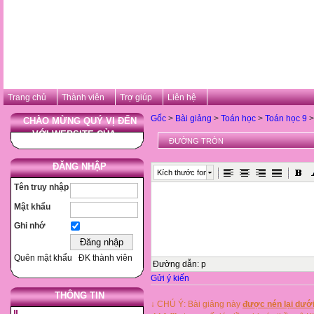
Trang chủ
Thành viên
Trợ giúp
Liên hệ
Gốc
>
Bài giảng
>
Toán học
>
Toán học 9
>
CHÀO MỪNG QUÝ VỊ ĐẾN
VỚI WEBSITE CỦA ...
ĐƯỜNG TRÒN
ĐĂNG NHẬP
Kích thước font
Tên truy nhập
Mật khẩu
Ghi nhớ
Quên mật khẩu
ĐK thành viên
Đường dẫn
:
p
Gửi ý kiến
THÔNG TIN
↓ CHÚ Ý: Bài giảng này
được nén lại dưới