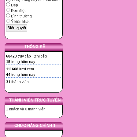
Đẹp
Đơn điệu
Bình thường
Ý kiến khác
THỐNG KÊ
68423
truy cập (
chi tiết
)
15
trong hôm nay
111668
lượt xem
44
trong hôm nay
31
thành viên
THÀNH VIÊN TRỰC TUYẾN
1 khách và 0 thành viên
CHỨC NĂNG CHÍNH 1