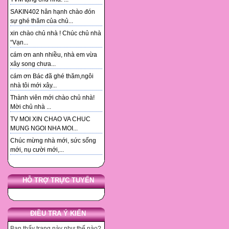
SAKIN402 hân hạnh chào đón
sự ghé thăm của chủ...
xin chào chủ nhà ! Chúc chủ nhà
“Vạn...
cám ơn anh nhiều, nhà em vừa
xây song chưa...
cám ơn Bác đã ghé thăm,ngôi
nhà tôi mới xây...
Thành viên mới chào chủ nhà!
Mời chủ nhà ...
TV MOI XIN CHAO VA CHUC
MUNG NGOI NHA MOI...
Chúc mừng nhà mới, sức sống
mới, nụ cười mới,...
HỖ TRỢ TRỰC TUYẾN
ĐIỀU TRA Ý KIẾN
Bạn thấy trang này như thế nào?