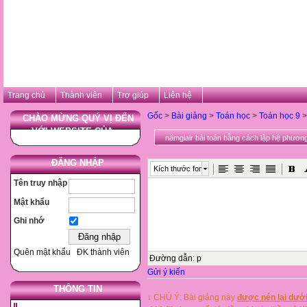
Trang chủ
Thành viên
Trợ giúp
Liên hệ
Gốc
>
Bài giảng
>
Toán học
>
Toán học 9
>
CHÀO MỪNG QUÝ VỊ ĐẾN
VỚI WEBSITE CỦA ...
nămgiair bài toán bằng cách lập hệ phương
ĐĂNG NHẬP
Kích thước font
Tên truy nhập
Mật khẩu
Ghi nhớ
Quên mật khẩu
ĐK thành viên
Đường dẫn
:
p
Gửi ý kiến
THÔNG TIN
↓ CHÚ Ý: Bài giảng này
được nén lại dưới