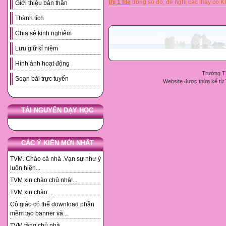
thị 1 file
trong số đó, đề nghị các thầy 
Giới thiệu bản thân
Thành tích
Chia sẻ kinh nghiệm
Lưu giữ kỉ niệm
Hình ảnh hoạt động
Trường T
Soạn bài trực tuyến
Website được thừa kế từ
TÀI NGUYÊN DẠY HỌC
CÁC Ý KIẾN MỚI NHẤT
TVM. Chào cả nhà .Vạn sự như ý
luôn hiện...
TVM xin chào chủ nhà!...
TVM xin chào....
Cô giáo có thể download phần
mềm tạo banner và...
TVM tặng chủ nhà. ...