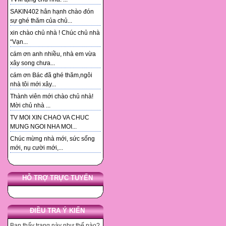
SAKIN402 hân hạnh chào đón
sự ghé thăm của chủ...
xin chào chủ nhà ! Chúc chủ nhà
“Vạn...
cám ơn anh nhiều, nhà em vừa
xây song chưa...
cám ơn Bác đã ghé thăm,ngôi
nhà tôi mới xây...
Thành viên mới chào chủ nhà!
Mời chủ nhà ...
TV MOI XIN CHAO VA CHUC
MUNG NGOI NHA MOI...
Chúc mừng nhà mới, sức sống
mới, nụ cười mới,...
HỖ TRỢ TRỰC TUYẾN
ĐIỀU TRA Ý KIẾN
Bạn thấy trang này như thế nào?