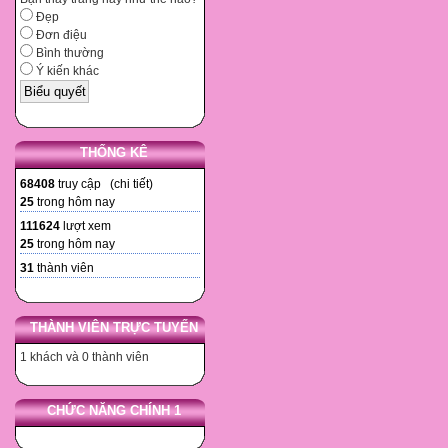
Đẹp
Đơn điệu
Bình thường
Ý kiến khác
THỐNG KÊ
68408
truy cập (
chi tiết
)
25
trong hôm nay
111624
lượt xem
25
trong hôm nay
31
thành viên
THÀNH VIÊN TRỰC TUYẾN
1 khách và 0 thành viên
CHỨC NĂNG CHÍNH 1