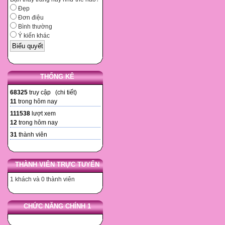
Đẹp
Đơn điệu
Bình thường
Ý kiến khác
THỐNG KÊ
68325
truy cập (
chi tiết
)
11
trong hôm nay
111538
lượt xem
12
trong hôm nay
31
thành viên
THÀNH VIÊN TRỰC TUYẾN
1 khách và 0 thành viên
CHỨC NĂNG CHÍNH 1