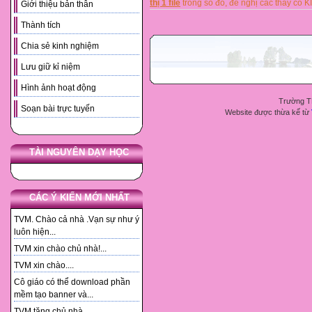
thị 1 file
trong số đó, đề nghị các thầy 
Giới thiệu bản thân
Thành tích
Chia sẻ kinh nghiệm
Lưu giữ kỉ niệm
Hình ảnh hoạt động
Trường T
Soạn bài trực tuyến
Website được thừa kế từ
TÀI NGUYÊN DẠY HỌC
CÁC Ý KIẾN MỚI NHẤT
TVM. Chào cả nhà .Vạn sự như ý
luôn hiện...
TVM xin chào chủ nhà!...
TVM xin chào....
Cô giáo có thể download phần
mềm tạo banner và...
TVM tặng chủ nhà. ...