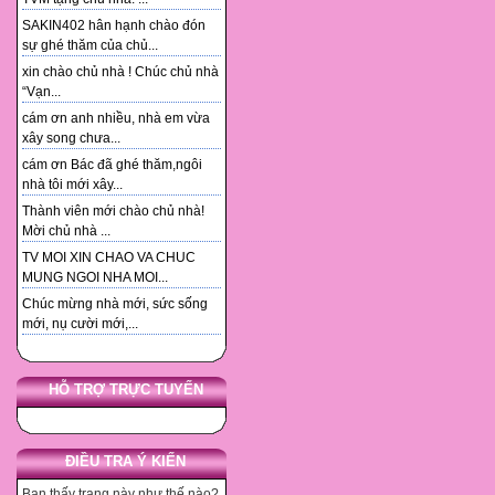
SAKIN402 hân hạnh chào đón
sự ghé thăm của chủ...
xin chào chủ nhà ! Chúc chủ nhà
“Vạn...
cám ơn anh nhiều, nhà em vừa
xây song chưa...
cám ơn Bác đã ghé thăm,ngôi
nhà tôi mới xây...
Thành viên mới chào chủ nhà!
Mời chủ nhà ...
TV MOI XIN CHAO VA CHUC
MUNG NGOI NHA MOI...
Chúc mừng nhà mới, sức sống
mới, nụ cười mới,...
HỖ TRỢ TRỰC TUYẾN
ĐIỀU TRA Ý KIẾN
Bạn thấy trang này như thế nào?