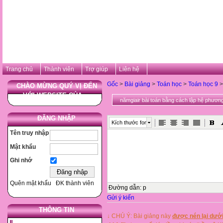
Trang chủ
Thành viên
Trợ giúp
Liên hệ
Gốc
>
Bài giảng
>
Toán học
>
Toán học 9
>
CHÀO MỪNG QUÝ VỊ ĐẾN
VỚI WEBSITE CỦA ...
nămgiair bài toán bằng cách lập hệ phương
ĐĂNG NHẬP
Kích thước font
Tên truy nhập
Mật khẩu
Ghi nhớ
Quên mật khẩu
ĐK thành viên
Đường dẫn
:
p
Gửi ý kiến
THÔNG TIN
↓ CHÚ Ý: Bài giảng này
được nén lại dưới