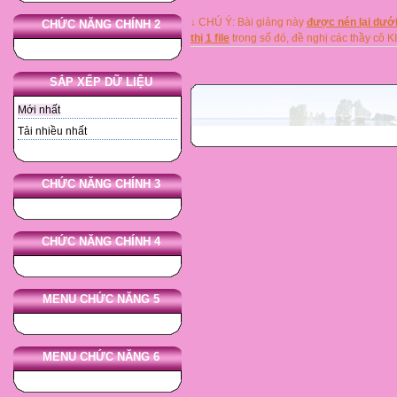
↓ CHÚ Ý: Bài giảng này
được nén lại dưới
CHỨC NĂNG CHÍNH 2
thị 1 file
trong số đó, đề nghị các thầy 
SẮP XẾP DỮ LIỆU
Mới nhất
Tải nhiều nhất
CHỨC NĂNG CHÍNH 3
CHỨC NĂNG CHÍNH 4
MENU CHỨC NĂNG 5
MENU CHỨC NĂNG 6