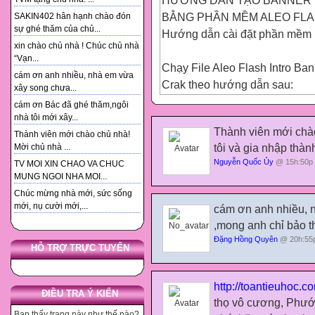
HƯỚNG DẪN TẠO BANNER
BẰNG PHẦN MỀM ALEO FL
SAKIN402 hân hạnh chào đón
sự ghé thăm của chủ...
Hướng dẫn cài đặt phần mềm (
xin chào chủ nhà ! Chúc chủ nhà
“Vạn...
Chạy File Aleo Flash Intro Ba
cám ơn anh nhiều, nhà em vừa
Crak theo hướng dẫn sau:
xây song chưa...
vào thư mục (Crack) Copy file 
cám ơn Bác đã ghé thăm,ngôi
Mở file này
nhà tôi mới xây...
Thành viên mới chà
Copy file này
Thành viên mới chào chủ nhà!
tôi và gia nhập thàn
Mời chủ nhà ...
Paste vô thư mục vừa cài đặt t
Nguyễn Quốc Ủy
@ 15h:50p 
TV MOI XIN CHAO VA CHUC
FilesAleo SoftwareFlash Intro
MUNG NGOI NHA MOI...
Paste vào thư mục này
Chúc mừng nhà mới, sức sống
Nhấn vào đây
mới, nụ cười mới,...
cám ơn anh nhiều, 
Nhấn 2 lần file "Crack.exe" v
,mong anh chỉ bảo 
khóa. Chúc bạn thành công!
Đặng Hồng Quyên
@ 20h:55p
HỖ TRỢ TRỰC TUYẾN
http://toantieuhoc.c
ĐIỀU TRA Ý KIẾN
thọ vô cương, Phướ
Bạn thấy trang này như thế nào?