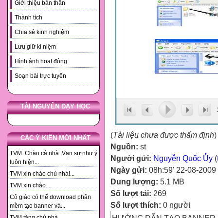
Giới thiệu bản thân
Thành tích
Chia sẻ kinh nghiệm
Lưu giữ kỉ niệm
Hình ảnh hoạt động
Soạn bài trực tuyến
TÀI NGUYÊN DẠY HỌC
(
Tài liệu chưa được thẩm định
)
CÁC Ý KIẾN MỚI NHẤT
Nguồn:
st
TVM. Chào cả nhà .Vạn sự như ý
Người gửi:
Nguyễn Quốc Ủy
(
luôn hiện...
Ngày gửi:
08h:59' 22-08-2009
TVM xin chào chủ nhà!...
Dung lượng:
5.1 MB
TVM xin chào....
Số lượt tải:
269
Cô giáo có thể download phần
Số lượt thích:
0 người
mềm tạo banner và...
TVM tặng chủ nhà. ...