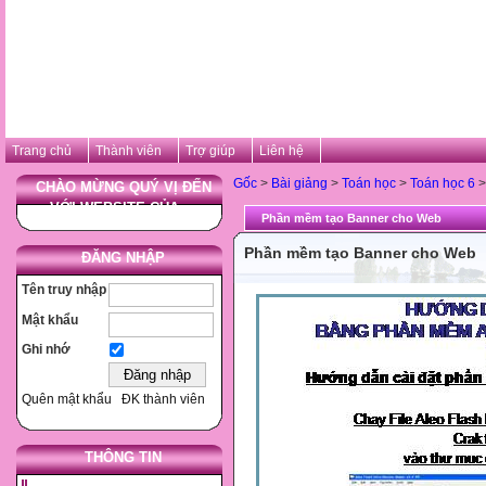
Trang chủ
Thành viên
Trợ giúp
Liên hệ
Gốc
>
Bài giảng
>
Toán học
>
Toán học 6
>
CHÀO MỪNG QUÝ VỊ ĐẾN
VỚI WEBSITE CỦA ...
Phần mềm tạo Banner cho Web
Phần mềm tạo Banner cho Web
ĐĂNG NHẬP
Tên truy nhập
Mật khẩu
Ghi nhớ
Quên mật khẩu
ĐK thành viên
THÔNG TIN