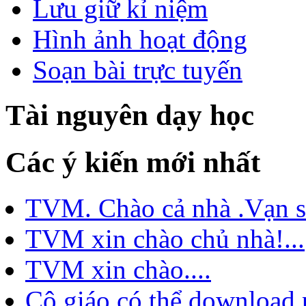
Lưu giữ kỉ niệm
Hình ảnh hoạt động
Soạn bài trực tuyến
Tài nguyên dạy học
Các ý kiến mới nhất
TVM. Chào cả nhà .Vạn sự
TVM xin chào chủ nhà!...
TVM xin chào....
Cô giáo có thể download 