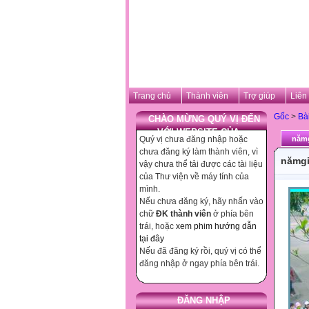
Trang chủ
Thành viên
Trợ giúp
Liên
Gốc
>
Bà
CHÀO MỪNG QUÝ VỊ ĐẾN
VỚI WEBSITE CỦA ...
Quý vị chưa đăng nhập hoặc
nămg
chưa đăng ký làm thành viên, vì
nămgi
vậy chưa thể tải được các tài liệu
của Thư viện về máy tính của
mình.
Nếu chưa đăng ký, hãy nhấn vào
chữ
ĐK thành viên
ở phía bên
trái, hoặc
xem phim hướng dẫn
tại đây
Nếu đã đăng ký rồi, quý vị có thể
đăng nhập ở ngay phía bên trái.
ĐĂNG NHẬP