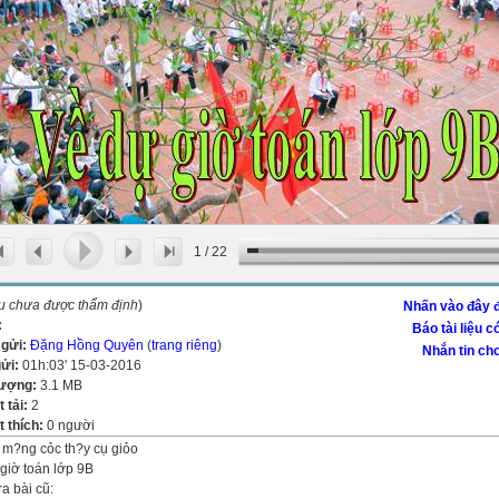
1
/
22
ệu chưa được thẩm định
)
Nhấn vào đây đ
:
Báo tài liệu c
 gửi:
Đặng Hồng Quyên
(
trang riêng
)
Nhắn tin cho
gửi:
01h:03' 15-03-2016
lượng:
3.1 MB
t tải:
2
 thích:
0 người
m?ng cỏc th?y cụ giỏo
giờ toán lớp 9B
ra bài cũ: