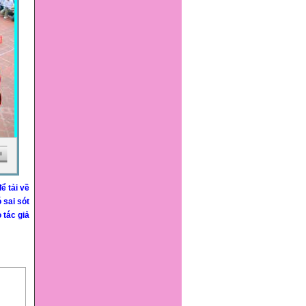
ể tải về
ó sai sót
 tác giả