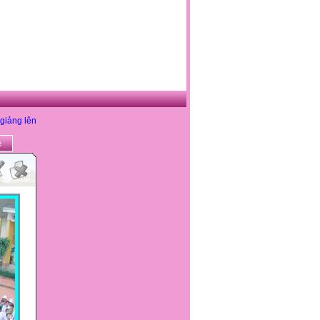
giảng lên
ề