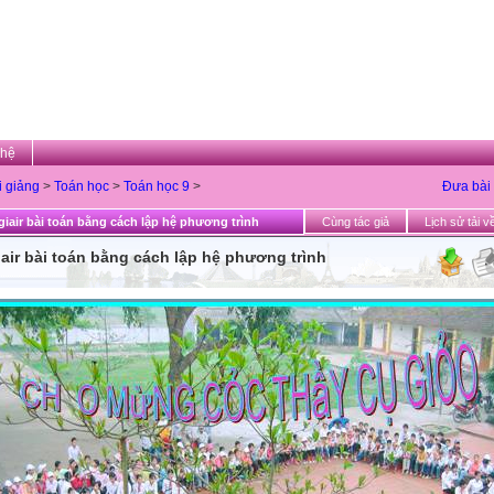
 hệ
i giảng
>
Toán học
>
Toán học 9
>
Đưa bài 
iair bài toán bằng cách lập hệ phương trình
Cùng tác giả
Lịch sử tải v
air bài toán bằng cách lập hệ phương trình