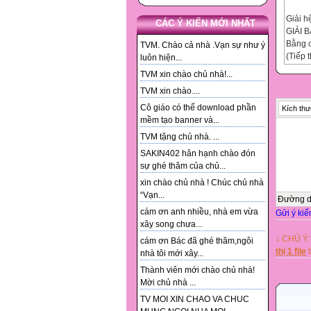
Giải h
CÁC Ý KIẾN MỚI NHẤT
GIẢI 
Bằng c
TVM. Chào cả nhà .Vạn sự như ý
(Tiếp 
luôn hiện...
Giáo v
TVM xin chào chủ nhà!...
THCS 
TVM xin chào....
Tiết 4
Hai độ
Cô giáo có thể download phần
Kích thư
làm đư
mềm tạo banner và...
trong 
TVM tặng chủ nhà. ...
Ví dụ 3
SAKIN402 hân hạnh chào đón
Biết
sự ghé thăm của chủ...
Hai độ
Trong 
xin chào chủ nhà ! Chúc chủ nhà
Đôi A 
“Vạn...
Đường 
Hỏi
cám ơn anh nhiều, nhà em vừa
Gửi ý kiế
Nếu là
xây song chưa...
Gọi th
↓ CHÚ Ý:
cám ơn Bác đã ghé thăm,ngôi
Trong 
thị 1 file
t
nhà tôi mới xây...
Đội B
Năng s
Thành viên mới chào chủ nhà!
Hai độ
Mời chủ nhà ...
(ngày,
TV MOI XIN CHAO VA CHUC
Gọi th