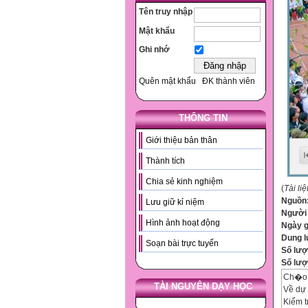
Tên truy nhập
Mật khẩu
Ghi nhớ
Quên mật khẩu
ĐK thành viên
THÔNG TIN
Giới thiệu bản thân
Thành tích
Chia sẻ kinh nghiệm
(
Tài li
Nguồn
Lưu giữ kỉ niệm
Người
Hình ảnh hoạt động
Ngày 
Dung 
Soạn bài trực tuyến
Số lượ
Số lượt
Ch�o 
TÀI NGUYÊN DẠY HỌC
Về dự 
Kiểm t