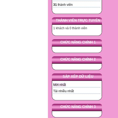
Đội B
31
thành viên
(1)
(2)
Hỏi gì 
THÀNH VIÊN TRỰC TUYẾN
không 
Quy về
1 khách và 0 thành viên
Nhân l
Tổng 
hoặc 1
CHỨC NĂNG CHÍNH 1
Dựa và
Hoặc 
Hỏi gì 
CHỨC NĂNG CHÍNH 2
không 
Quy về
Nhân l
Tổng 
SẮP XẾP DỮ LIỆU
hoặc 1
Dựa và
Mới nhất
Như P
Tải nhiều nhất
Bước 
Lập H
Phương
CHỨC NĂNG CHÍNH 3
(Câu 1
Phương
(Câu 2