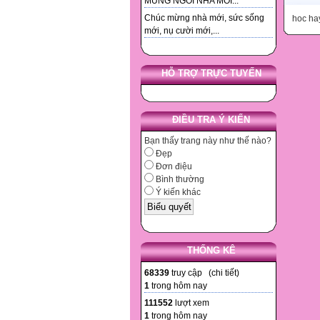
MUNG NGOI NHA MOI...
(ngày,
Chúc mừng nhà mới, sức sống
hoc ha
Trong 
mới, nụ cười mới,...
Đội B
Bài là
(1)
(2)
HỖ TRỢ TRỰC TUYẾN
(Công 
(Công 
(Công 
ĐIỀU TRA Ý KIẾN
(Công 
Từ (1)
Bạn thấy trang này như thế nào?
(TMĐK
Đẹp
Đặt
Đơn điệu
Ta đư
Bình thường
Vậy th
Ý kiến khác
thời g
Gọi th
Trong 
Đội B
THỐNG KÊ
Năng s
Hai độ
68339
truy cập (
chi tiết
)
(ngày,
1
trong hôm nay
Gọi th
111552
lượt xem
(ngày,
1
trong hôm nay
Trong 