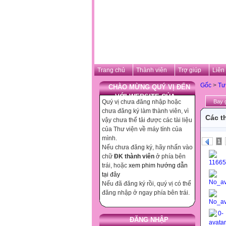
Trang chủ
Thành viên
Trợ giúp
Liên
Gốc
>
Tư
CHÀO MỪNG QUÝ VỊ ĐẾN
VỚI WEBSITE CỦA ...
Quý vị chưa đăng nhập hoặc
Bay 
chưa đăng ký làm thành viên, vì
Các t
vậy chưa thể tải được các tài liệu
của Thư viện về máy tính của
mình.
1
Nếu chưa đăng ký, hãy nhấn vào
chữ
ĐK thành viên
ở phía bên
trái, hoặc
xem phim hướng dẫn
tại đây
Nếu đã đăng ký rồi, quý vị có thể
đăng nhập ở ngay phía bên trái.
ĐĂNG NHẬP