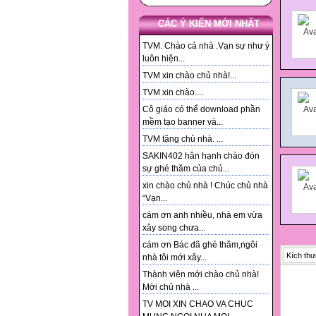
CÁC Ý KIẾN MỚI NHẤT
TVM. Chào cả nhà .Vạn sự như ý
luôn hiện...
TVM xin chào chủ nhà!...
TVM xin chào....
Cô giáo có thể download phần
mềm tạo banner và...
TVM tặng chủ nhà. ...
SAKIN402 hân hạnh chào đón
sự ghé thăm của chủ...
xin chào chủ nhà ! Chúc chủ nhà
“Vạn...
cám ơn anh nhiều, nhà em vừa
xây song chưa...
cám ơn Bác đã ghé thăm,ngôi
Kích thư
nhà tôi mới xây...
Thành viên mới chào chủ nhà!
Mời chủ nhà ...
TV MOI XIN CHAO VA CHUC