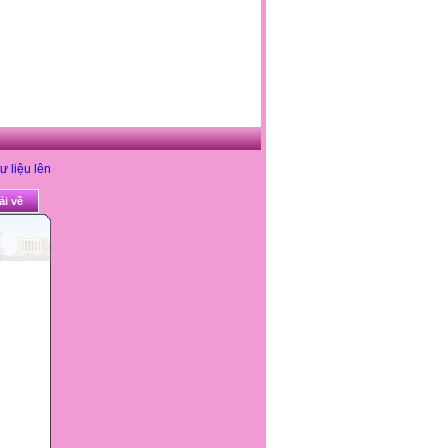
ư liệu lên
ải về