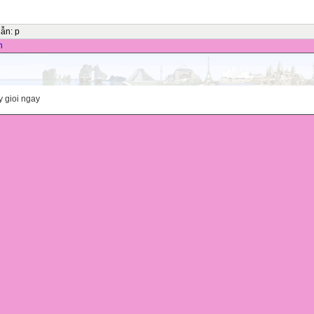
dẫn
:
p
n
y gioi ngay