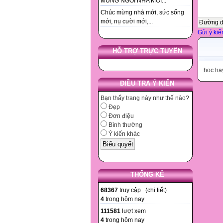
MUNG NGOI NHA MOI...
Chúc mừng nhà mới, sức sống
mới, nụ cười mới,...
Đường 
Gửi ý kiế
HỖ TRỢ TRỰC TUYẾN
hoc ha
ĐIỀU TRA Ý KIẾN
Bạn thấy trang này như thế nào?
Đẹp
Đơn điệu
Bình thường
Ý kiến khác
THỐNG KÊ
68367
truy cập (
chi tiết
)
4
trong hôm nay
111581
lượt xem
4
trong hôm nay