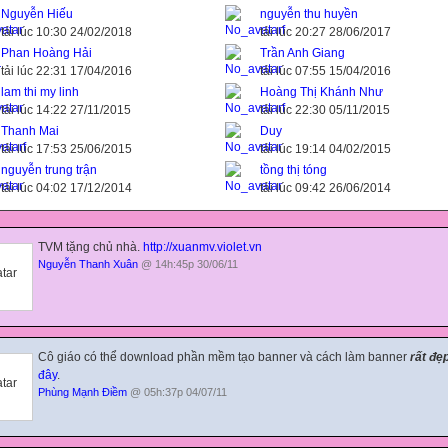
Nguyễn Hiếu
nguyễn thu huyền
tải lúc 10:30 24/02/2018
tải lúc 20:27 28/06/2017
Phan Hoàng Hải
Trần Anh Giang
tải lúc 22:31 17/04/2016
tải lúc 07:55 15/04/2016
lam thi my linh
Hoàng Thị Khánh Như
tải lúc 14:22 27/11/2015
tải lúc 22:30 05/11/2015
Thanh Mai
Duy
tải lúc 17:53 25/06/2015
tải lúc 19:14 04/02/2015
nguyễn trung trận
tồng thị tóng
tải lúc 04:02 17/12/2014
tải lúc 09:42 26/06/2014
TVM tặng chủ nhà.
http://xuanmv.violet.vn
Nguyễn Thanh Xuân
@ 14h:45p 30/06/11
Cô giáo có thể download phần mềm tạo banner và cách làm banner
rất đẹ
đây
.
Phùng Mạnh Điềm
@ 05h:37p 04/07/11