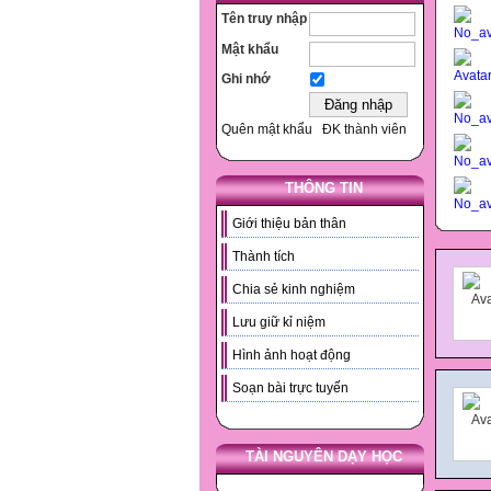
Tên truy nhập
Mật khẩu
Ghi nhớ
Quên mật khẩu
ĐK thành viên
THÔNG TIN
Giới thiệu bản thân
Thành tích
Chia sẻ kinh nghiệm
Lưu giữ kỉ niệm
Hình ảnh hoạt động
Soạn bài trực tuyến
TÀI NGUYÊN DẠY HỌC