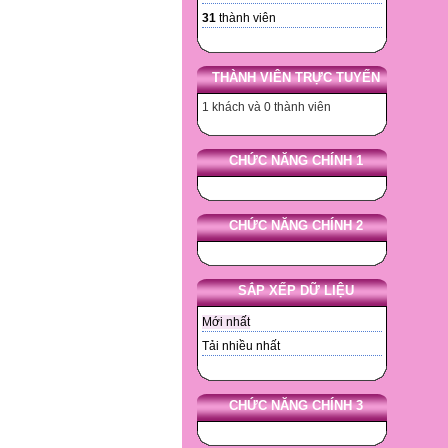
31
thành viên
THÀNH VIÊN TRỰC TUYẾN
1 khách và 0 thành viên
CHỨC NĂNG CHÍNH 1
CHỨC NĂNG CHÍNH 2
SẮP XẾP DỮ LIỆU
Mới nhất
Tải nhiều nhất
CHỨC NĂNG CHÍNH 3