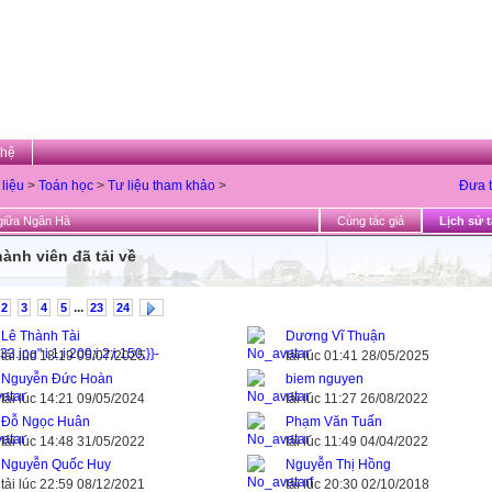
 hệ
 liệu
>
Toán học
>
Tư liệu tham khảo
>
Đưa t
giữa Ngân Hà
Cùng tác giả
Lịch sử t
hành viên đã tải về
...
2
3
4
5
23
24
Lê Thành Tài
Dương Vĩ Thuận
tải lúc 18:19 05/07/2025
tải lúc 01:41 28/05/2025
Nguyễn Đức Hoàn
biem nguyen
tải lúc 14:21 09/05/2024
tải lúc 11:27 26/08/2022
Đỗ Ngọc Huân
Phạm Văn Tuấn
tải lúc 14:48 31/05/2022
tải lúc 11:49 04/04/2022
Nguyễn Quốc Huy
Nguyễn Thị Hồng
tải lúc 22:59 08/12/2021
tải lúc 20:30 02/10/2018