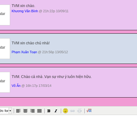
TVM xin chào.
Khương Văn Bính
@ 21h:22p 10/09/11
TVM xin chào chủ nhà!
Phạm Xuân Toạn
@ 21h:56p 13/05/12
TVM. Chào cả nhà .Vạn sự như ý luôn hiện hữu.
Võ Ẩn
@ 16h:17p 17/03/14
ớc font