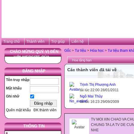
Trang chủ
Thành viên
Trợ giúp
Liên hệ
Gốc
>
Tư liệu
>
Hóa học
>
Tư liệu tham kh
CHÀO MỪNG QUÝ VỊ ĐẾN
VỚI WEBSITE CỦA ...
Hoa tặng bạn
Các thành viên đã tải về
ĐĂNG NHẬP
Tên truy nhập
Trịnh Thị Phượng Anh
Mật khẩu
tải lúc 22:00 28/01/2011
Ngô Mai Thủy
Ghi nhớ
tải lúc 16:23 29/09/2009
Quên mật khẩu
ĐK thành viên
TV MOI XIN CHAO VA C
CHUNG TA LA TV DE CU
THÔNG TIN
NHE