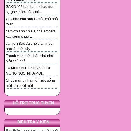
SAKIN402 hân hạnh chào đón
sự ghé thăm của chủ...
xin chào chủ nhà ! Chúc chủ nhà
“Vạn...
cám ơn anh nhiều, nhà em vừa
xây song chưa...
cám ơn Bác đã ghé thăm,ngôi
nhà tôi mới xây...
Thành viên mới chào chủ nhà!
Mời chủ nhà ...
TV MOI XIN CHAO VA CHUC
MUNG NGOI NHA MOI...
Chúc mừng nhà mới, sức sống
mới, nụ cười mới,...
HỖ TRỢ TRỰC TUYẾN
ĐIỀU TRA Ý KIẾN
Bạn thấy trang này như thế nào?