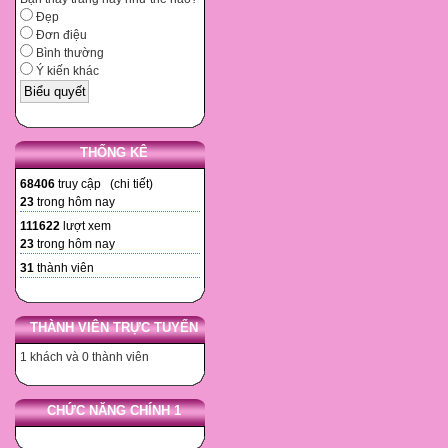
Đẹp
Đơn điệu
Bình thường
Ý kiến khác
THỐNG KÊ
68406
truy cập (
chi tiết
)
23
trong hôm nay
111622
lượt xem
23
trong hôm nay
31
thành viên
THÀNH VIÊN TRỰC TUYẾN
1 khách và 0 thành viên
CHỨC NĂNG CHÍNH 1