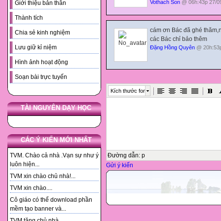
Vothach Son
@ 06h:43p 27/0
Giới thiệu bản thân
Thành tích
cám ơn Bác đã ghé thăm,n
Chia sẻ kinh nghiệm
các Bác chỉ bảo thêm
Lưu giữ kỉ niệm
Đặng Hồng Quyên
@ 20h:53p
Hình ảnh hoạt động
Soạn bài trực tuyến
Kích thước font
TÀI NGUYÊN DẠY HỌC
CÁC Ý KIẾN MỚI NHẤT
Đường dẫn
:
p
TVM. Chào cả nhà .Vạn sự như ý
luôn hiện...
Gửi ý kiến
TVM xin chào chủ nhà!...
TVM xin chào....
Cô giáo có thể download phần
mềm tạo banner và...
TVM tặng chủ nhà. ...