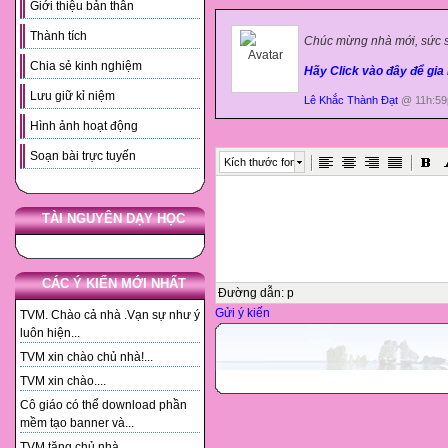
Giới thiệu bản thân
Thành tích
Chúc mừng nhà mới, sức số
Chia sẻ kinh nghiệm
Hãy Click vào đây để gi
Lưu giữ kỉ niệm
Lê Khắc Thành Đạt
@ 11h:59p
Hình ảnh hoạt động
Soạn bài trực tuyến
Kích thước font
TÀI NGUYÊN DẠY HỌC
CÁC Ý KIẾN MỚI NHẤT
Đường dẫn
:
p
Gửi ý kiến
TVM. Chào cả nhà .Vạn sự như ý
luôn hiện...
TVM xin chào chủ nhà!...
TVM xin chào....
Cô giáo có thể download phần
mềm tạo banner và...
TVM tặng chủ nhà. ...