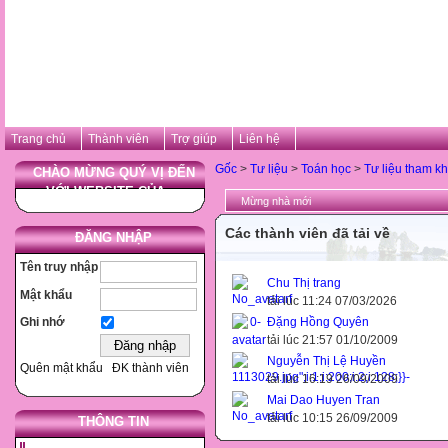
Trang chủ
Thành viên
Trợ giúp
Liên hệ
Gốc
>
Tư liệu
>
Toán học
>
Tư liệu tham k
CHÀO MỪNG QUÝ VỊ ĐẾN
VỚI WEBSITE CỦA ...
Mừng nhà mới
Các thành viên đã tải về
ĐĂNG NHẬP
Tên truy nhập
Chu Thị trang
Mật khẩu
tải lúc 11:24 07/03/2026
Đặng Hồng Quyên
Ghi nhớ
tải lúc 21:57 01/10/2009
Nguyễn Thị Lệ Huyền
Quên mật khẩu
ĐK thành viên
tải lúc 16:19 26/09/2009
Mai Dao Huyen Tran
tải lúc 10:15 26/09/2009
THÔNG TIN