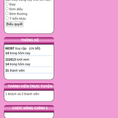
Đẹp
Đơn điệu
Bình thường
Ý kiến khác
THỐNG KÊ
68397
truy cập (
chi tiết
)
14
trong hôm nay
111613
lượt xem
14
trong hôm nay
31
thành viên
THÀNH VIÊN TRỰC TUYẾN
1 khách và 0 thành viên
CHỨC NĂNG CHÍNH 1