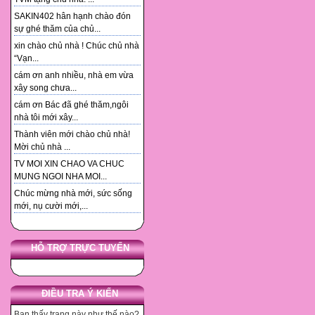
SAKIN402 hân hạnh chào đón
sự ghé thăm của chủ...
xin chào chủ nhà ! Chúc chủ nhà
“Vạn...
cám ơn anh nhiều, nhà em vừa
xây song chưa...
cám ơn Bác đã ghé thăm,ngôi
nhà tôi mới xây...
Thành viên mới chào chủ nhà!
Mời chủ nhà ...
TV MOI XIN CHAO VA CHUC
MUNG NGOI NHA MOI...
Chúc mừng nhà mới, sức sống
mới, nụ cười mới,...
HỖ TRỢ TRỰC TUYẾN
ĐIỀU TRA Ý KIẾN
Bạn thấy trang này như thế nào?