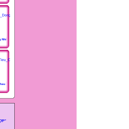
g Nhi
Chau
HỢP"