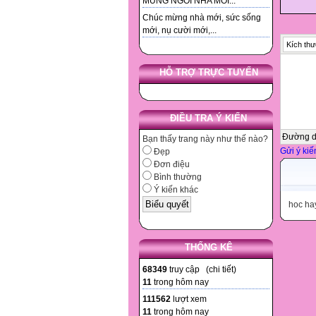
MUNG NGOI NHA MOI...
Chúc mừng nhà mới, sức sống
mới, nụ cười mới,...
Kích thư
HỖ TRỢ TRỰC TUYẾN
ĐIỀU TRA Ý KIẾN
Đường 
Bạn thấy trang này như thế nào?
Gửi ý kiế
Đẹp
Đơn điệu
Bình thường
Ý kiến khác
hoc ha
THỐNG KÊ
68349
truy cập (
chi tiết
)
11
trong hôm nay
111562
lượt xem
11
trong hôm nay