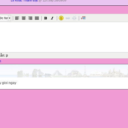
Lê Khắc Thành Đạt
@ 11h:59p 26/09/09
ớc font
dẫn
:
p
n
y gioi ngay