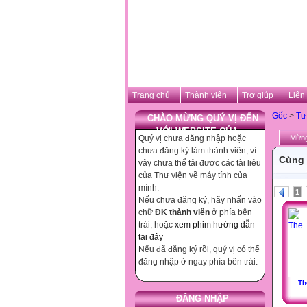
Trang chủ
Thành viên
Trợ giúp
Liên
Gốc
>
Tư
CHÀO MỪNG QUÝ VỊ ĐẾN
VỚI WEBSITE CỦA ...
Quý vị chưa đăng nhập hoặc
Mừng
chưa đăng ký làm thành viên, vì
Cùng 
vậy chưa thể tải được các tài liệu
của Thư viện về máy tính của
mình.
1
Nếu chưa đăng ký, hãy nhấn vào
chữ
ĐK thành viên
ở phía bên
trái, hoặc
xem phim hướng dẫn
tại đây
Nếu đã đăng ký rồi, quý vị có thể
đăng nhập ở ngay phía bên trái.
Th
ĐĂNG NHẬP