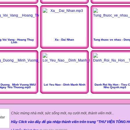
g Voi Vang - Hoang Thuy
Xa - Dai Nhan
Tung thuoc ve nhau - Don
Linh
 Duong_ Minh Vuong M4U
Loi Yeu Nao - Dinh Manh Ninh
Danh Roi Nu Hon - Tieu 
 Ngay Yeu Thuong.mp3
Nhu Quynh.mp3
Chúc mừng nhà mới, sức sống mới, nụ cười mới, thành viên mới...
Hãy Click vào đây để gia nhập thành viên trên trang "THƯ VIỆN TỔNG 