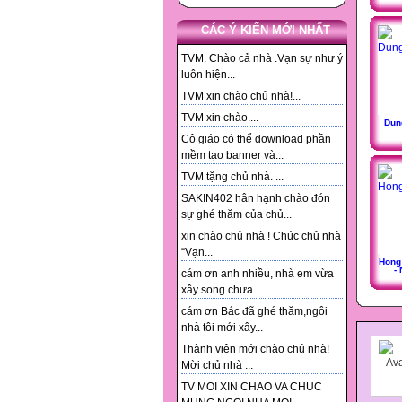
CÁC Ý KIẾN MỚI NHẤT
TVM. Chào cả nhà .Vạn sự như ý
luôn hiện...
TVM xin chào chủ nhà!...
TVM xin chào....
Dun
Cô giáo có thể download phần
mềm tạo banner và...
TVM tặng chủ nhà. ...
SAKIN402 hân hạnh chào đón
sự ghé thăm của chủ...
xin chào chủ nhà ! Chúc chủ nhà
“Vạn...
Hong
-
cám ơn anh nhiều, nhà em vừa
xây song chưa...
cám ơn Bác đã ghé thăm,ngôi
nhà tôi mới xây...
Thành viên mới chào chủ nhà!
Mời chủ nhà ...
TV MOI XIN CHAO VA CHUC