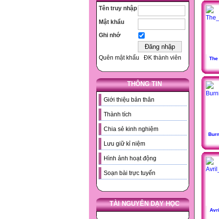
Tên truy nhập
Mật khẩu
Ghi nhớ
Quên mật khẩu
ĐK thành viên
The
THÔNG TIN
Giới thiệu bản thân
Thành tích
Chia sẻ kinh nghiệm
Burn
Lưu giữ kỉ niệm
Hình ảnh hoạt động
Soạn bài trực tuyến
TÀI NGUYÊN DẠY HỌC
Avri