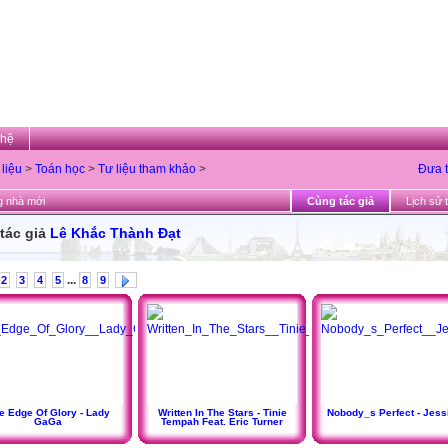
 hệ
 liệu
>
Toán học
>
Tư liệu tham khảo
>
Đưa t
 nhà mới
Cùng tác giả
Lịch sử t
tác giả
Lê Khắc Thành Đạt
...
2
3
4
5
8
9
e Edge Of Glory - Lady
Written In The Stars - Tinie
Nobody_s Perfect - Jess
GaGa
Tempah Feat. Eric Turner