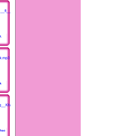
t.
rk
Khac