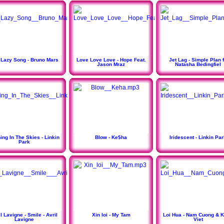
 Lazy Song - Bruno Mars
Love Love Love - Hope Feat.
Jet Lag - Simple Plan f
Jason Mraz
Natasha Bedingfiel
ing In The Skies - Linkin
Blow - Ke$ha
Iridescent - Linkin Pa
Park
l Lavigne - Smile - Avril
Xin loi - My Tam
Loi Hua - Nam Cuong & 
Lavigne
Viet