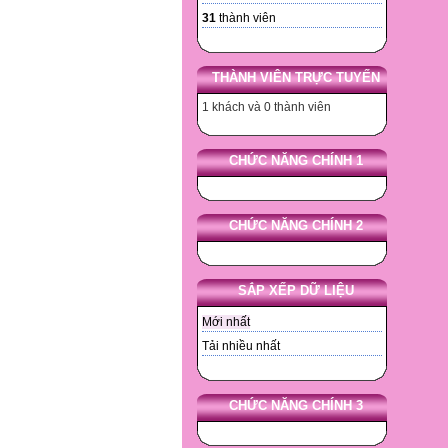
31
thành viên
THÀNH VIÊN TRỰC TUYẾN
1 khách và 0 thành viên
CHỨC NĂNG CHÍNH 1
CHỨC NĂNG CHÍNH 2
SẮP XẾP DỮ LIỆU
Mới nhất
Tải nhiều nhất
CHỨC NĂNG CHÍNH 3