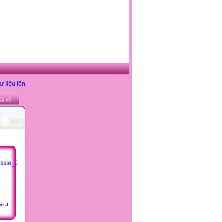
ư liệu lên
ải về
ie J