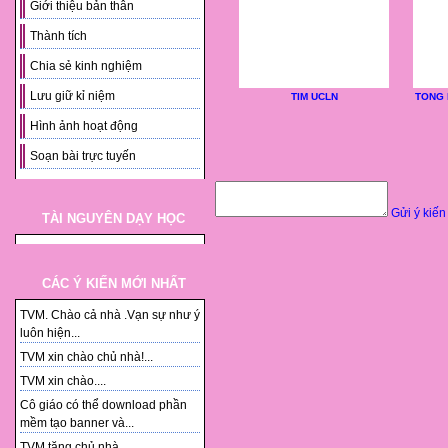
Giới thiệu bản thân
Thành tích
Chia sẻ kinh nghiệm
Lưu giữ kỉ niệm
TIM UCLN
TONG 
Hình ảnh hoạt động
Soạn bài trực tuyến
Gửi ý kiến
TÀI NGUYÊN DẠY HỌC
CÁC Ý KIẾN MỚI NHẤT
TVM. Chào cả nhà .Vạn sự như ý
luôn hiện...
TVM xin chào chủ nhà!...
TVM xin chào....
Cô giáo có thể download phần
mềm tạo banner và...
TVM tặng chủ nhà. ...