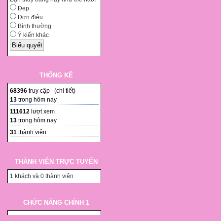
Đẹp
Đơn điệu
Bình thường
Ý kiến khác
THỐNG KÊ
68396
truy cập (
chi tiết
)
13
trong hôm nay
111612
lượt xem
13
trong hôm nay
31
thành viên
THÀNH VIÊN TRỰC TUYẾN
1 khách và 0 thành viên
CHỨC NĂNG CHÍNH 1