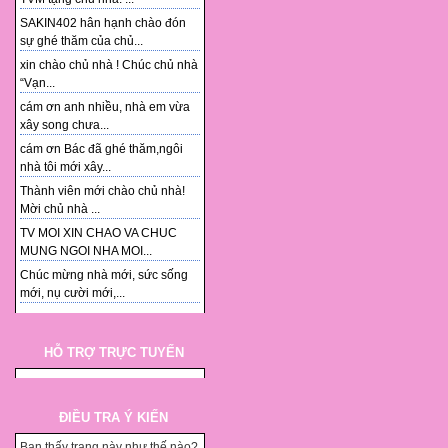
SAKIN402 hân hạnh chào đón
sự ghé thăm của chủ...
xin chào chủ nhà ! Chúc chủ nhà
“Vạn...
cám ơn anh nhiều, nhà em vừa
xây song chưa...
cám ơn Bác đã ghé thăm,ngôi
nhà tôi mới xây...
Thành viên mới chào chủ nhà!
Mời chủ nhà ...
TV MOI XIN CHAO VA CHUC
MUNG NGOI NHA MOI...
Chúc mừng nhà mới, sức sống
mới, nụ cười mới,...
HỖ TRỢ TRỰC TUYẾN
ĐIỀU TRA Ý KIẾN
Bạn thấy trang này như thế nào?