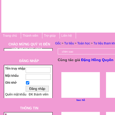
Trang chủ
Thành viên
Trợ giúp
Liên hệ
Gốc
>
Tư liệu
>
Toán học
>
Tư liệu tham k
CHÀO MỪNG QUÝ VỊ ĐẾN
VỚI WEBSITE CỦA ...
chim sao
Cùng tác giả
Đặng Hồng Quyên
ĐĂNG NHẬP
Tên truy nhập
Mật khẩu
Ghi nhớ
Quên mật khẩu
ĐK thành viên
bac hồ
THÔNG TIN