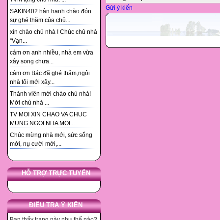
Gửi ý kiến
SAKIN402 hân hạnh chào đón
sự ghé thăm của chủ...
xin chào chủ nhà ! Chúc chủ nhà
“Vạn...
cám ơn anh nhiều, nhà em vừa
xây song chưa...
cám ơn Bác đã ghé thăm,ngôi
nhà tôi mới xây...
Thành viên mới chào chủ nhà!
Mời chủ nhà ...
TV MOI XIN CHAO VA CHUC
MUNG NGOI NHA MOI...
Chúc mừng nhà mới, sức sống
mới, nụ cười mới,...
HỖ TRỢ TRỰC TUYẾN
ĐIỀU TRA Ý KIẾN
Bạn thấy trang này như thế nào?