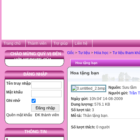
Trang chủ
Thành viên
Trợ giúp
Liên hệ
Gốc
>
Tư liệu
>
Hóa học
>
Tư liệu tham kh
CHÀO MỪNG QUÝ VỊ ĐẾN
VỚI WEBSITE CỦA ...
Hoa tặng bạn
Hoa tặng bạn
ĐĂNG NHẬP
Tên truy nhập
Nguồn:
Sưu tầm
Mật khẩu
Người gửi:
Trần 
Ngày gửi:
10h:04' 14-08-2009
Ghi nhớ
Dung lượng:
576.1 KB
Số lượt tải:
3
Quên mật khẩu
ĐK thành viên
Mô tả:
Thân tặng bạn.
Số lượt thích:
0 người
THÔNG TIN