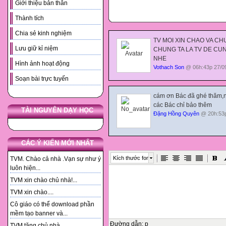
Giới thiệu bản thân
Thành tích
Chia sẻ kinh nghiệm
TV MOI XIN CHAO VA C
Lưu giữ kỉ niệm
CHUNG TA LA TV DE CU
NHE
Hình ảnh hoạt động
Vothach Son
@ 06h:43p 27/0
Soạn bài trực tuyến
cám ơn Bác đã ghé thăm,n
các Bác chỉ bảo thêm
TÀI NGUYÊN DẠY HỌC
Đặng Hồng Quyên
@ 20h:53p
CÁC Ý KIẾN MỚI NHẤT
Kích thước font
TVM. Chào cả nhà .Vạn sự như ý
luôn hiện...
TVM xin chào chủ nhà!...
TVM xin chào....
Cô giáo có thể download phần
mềm tạo banner và...
Đường dẫn
:
p
TVM tặng chủ nhà. ...