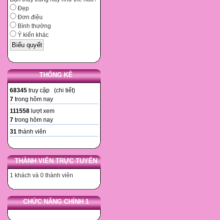
Đẹp
Đơn điệu
Bình thường
Ý kiến khác
THỐNG KÊ
68345
truy cập (
chi tiết
)
7
trong hôm nay
111558
lượt xem
7
trong hôm nay
31
thành viên
THÀNH VIÊN TRỰC TUYẾN
1 khách và 0 thành viên
CHỨC NĂNG CHÍNH 1