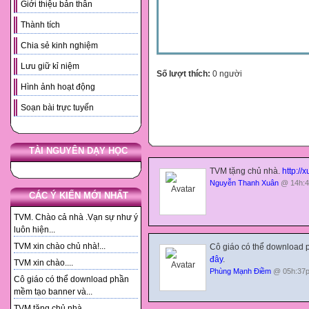
Giới thiệu bản thân
Thành tích
Chia sẻ kinh nghiệm
Lưu giữ kỉ niệm
Số lượt thích:
0 người
Hình ảnh hoạt động
Soạn bài trực tuyến
TÀI NGUYÊN DẠY HỌC
TVM tặng chủ nhà.
http://
Nguyễn Thanh Xuân
@ 14h:4
CÁC Ý KIẾN MỚI NHẤT
TVM. Chào cả nhà .Vạn sự như ý
luôn hiện...
TVM xin chào chủ nhà!...
Cô giáo có thể download 
đây
.
TVM xin chào....
Phùng Mạnh Điềm
@ 05h:37p
Cô giáo có thể download phần
mềm tạo banner và...
TVM tặng chủ nhà. ...