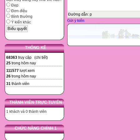
Đẹp
Đơn điệu
Đường dẫn
:
p
Bình thường
Gửi ý kiến
Ý kiến khác
THỐNG KÊ
68363
truy cập (
chi tiết
)
25
trong hôm nay
111577
lượt xem
26
trong hôm nay
31
thành viên
THÀNH VIÊN TRỰC TUYẾN
1 khách và 0 thành viên
CHỨC NĂNG CHÍNH 1