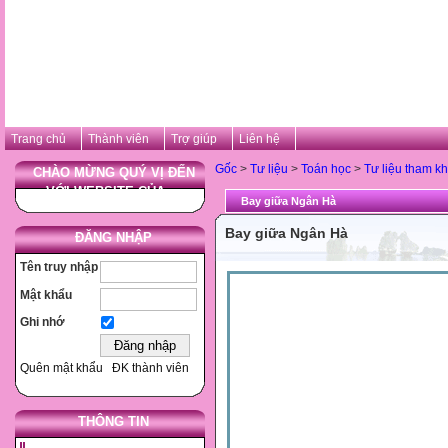
Trang chủ
Thành viên
Trợ giúp
Liên hệ
Gốc
>
Tư liệu
>
Toán học
>
Tư liệu tham k
CHÀO MỪNG QUÝ VỊ ĐẾN
VỚI WEBSITE CỦA ...
Bay giữa Ngân Hà
Bay giữa Ngân Hà
ĐĂNG NHẬP
Tên truy nhập
Mật khẩu
Ghi nhớ
Quên mật khẩu
ĐK thành viên
THÔNG TIN