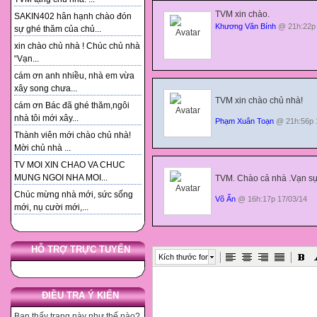
TVM xin chào.
SAKIN402 hân hạnh chào đón
Khương Văn Bính
@ 21h:22p 
sự ghé thăm của chủ...
xin chào chủ nhà ! Chúc chủ nhà
“Vạn...
cám ơn anh nhiều, nhà em vừa
xây song chưa...
TVM xin chào chủ nhà!
cám ơn Bác đã ghé thăm,ngôi
nhà tôi mới xây...
Phạm Xuân Toạn
@ 21h:56p 
Thành viên mới chào chủ nhà!
Mời chủ nhà ...
TV MOI XIN CHAO VA CHUC
MUNG NGOI NHA MOI...
TVM. Chào cả nhà .Vạn sự
Chúc mừng nhà mới, sức sống
Võ Ẩn
@ 16h:17p 17/03/14
mới, nụ cười mới,...
HỖ TRỢ TRỰC TUYẾN
Kích thước font
ĐIỀU TRA Ý KIẾN
Bạn thấy trang này như thế nào?