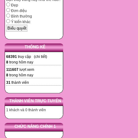
Đẹp
Đơn điệu
Bình thường
Ý kiến khác
THỐNG KÊ
68391
truy cập (
chi tiết
)
8
trong hôm nay
111607
lượt xem
8
trong hôm nay
31
thành viên
THÀNH VIÊN TRỰC TUYẾN
1 khách và 0 thành viên
CHỨC NĂNG CHÍNH 1