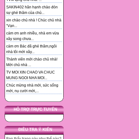
SAKIN402 hân hạnh chào đón
sự ghé thăm của chủ...
xin chào chủ nhà ! Chúc chủ nhà
“Vạn...
cám ơn anh nhiều, nhà em vừa
xây song chưa...
cám ơn Bác đã ghé thăm,ngôi
nhà tôi mới xây...
Thành viên mới chào chủ nhà!
Mời chủ nhà ...
TV MOI XIN CHAO VA CHUC
MUNG NGOI NHA MOI...
Chúc mừng nhà mới, sức sống
mới, nụ cười mới,...
HỖ TRỢ TRỰC TUYẾN
ĐIỀU TRA Ý KIẾN
Bạn thấy trang này như thế nào?