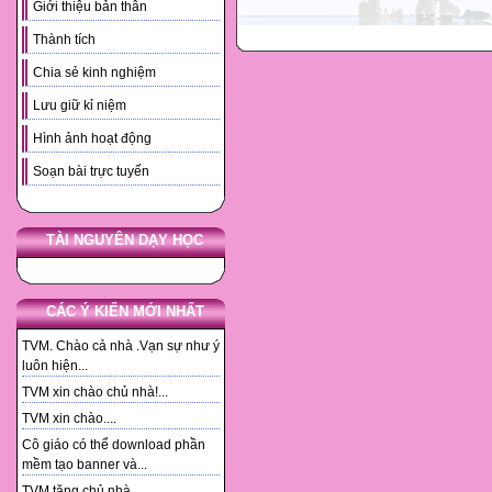
Giới thiệu bản thân
Thành tích
Chia sẻ kinh nghiệm
Lưu giữ kỉ niệm
Hình ảnh hoạt động
Soạn bài trực tuyến
TÀI NGUYÊN DẠY HỌC
CÁC Ý KIẾN MỚI NHẤT
TVM. Chào cả nhà .Vạn sự như ý
luôn hiện...
TVM xin chào chủ nhà!...
TVM xin chào....
Cô giáo có thể download phần
mềm tạo banner và...
TVM tặng chủ nhà. ...