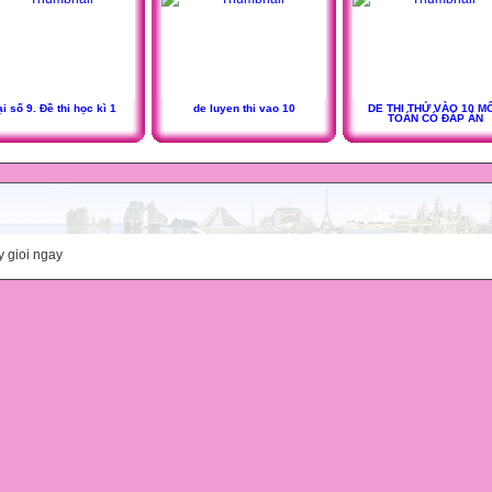
i số 9. Đề thi học kì 1
de luyen thi vao 10
DE THI THỬ VÀO 10 M
TOÁN CÓ ĐÁP ÁN
y gioi ngay