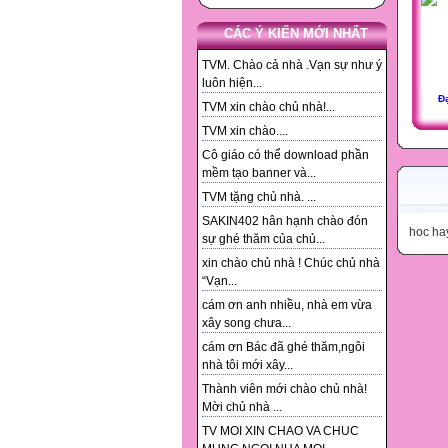
CÁC Ý KIẾN MỚI NHẤT
TVM. Chào cả nhà .Vạn sự như ý
luôn hiện...
Đạ
TVM xin chào chủ nhà!...
TVM xin chào....
Cô giáo có thể download phần
mềm tạo banner và...
TVM tặng chủ nhà. ...
SAKIN402 hân hạnh chào đón
hoc ha
sự ghé thăm của chủ...
xin chào chủ nhà ! Chúc chủ nhà
“Vạn...
cám ơn anh nhiều, nhà em vừa
xây song chưa...
cám ơn Bác đã ghé thăm,ngôi
nhà tôi mới xây...
Thành viên mới chào chủ nhà!
Mời chủ nhà ...
TV MOI XIN CHAO VA CHUC