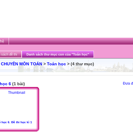
 hệ
 sách đề thi
Danh sách thư mục con của "Toán học"
>
CHUYÊN MÔN TOÁN
>
Toán học
> (4 thư mục)
học 6
(1 bài)
Đưa đề
 học 6. Đề thi học kì 1