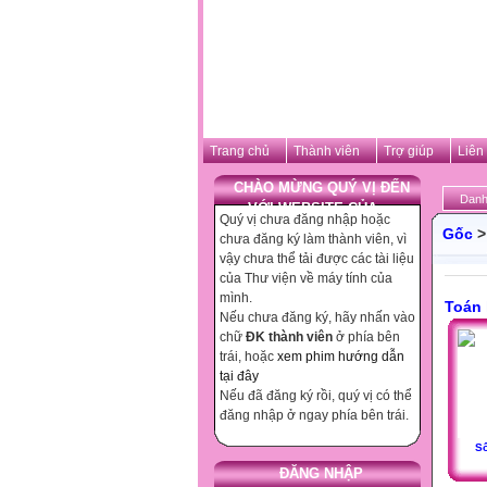
Trang chủ
Thành viên
Trợ giúp
Liên
CHÀO MỪNG QUÝ VỊ ĐẾN
Danh
VỚI WEBSITE CỦA ...
Quý vị chưa đăng nhập hoặc
Gốc
chưa đăng ký làm thành viên, vì
vậy chưa thể tải được các tài liệu
của Thư viện về máy tính của
mình.
Toán 
Nếu chưa đăng ký, hãy nhấn vào
chữ
ĐK thành viên
ở phía bên
trái, hoặc
xem phim hướng dẫn
tại đây
Nếu đã đăng ký rồi, quý vị có thể
đăng nhập ở ngay phía bên trái.
Số
ĐĂNG NHẬP