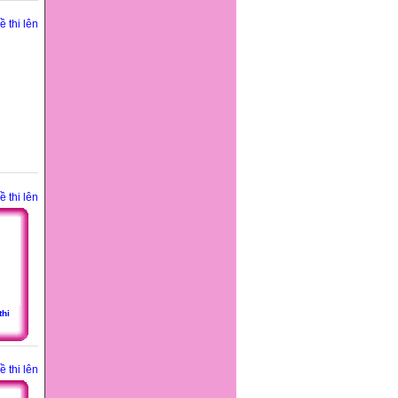
 thi lên
 thi lên
thi
 thi lên