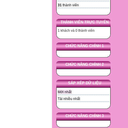
31
thành viên
THÀNH VIÊN TRỰC TUYẾN
1 khách và 0 thành viên
CHỨC NĂNG CHÍNH 1
CHỨC NĂNG CHÍNH 2
SẮP XẾP DỮ LIỆU
Mới nhất
Tải nhiều nhất
CHỨC NĂNG CHÍNH 3