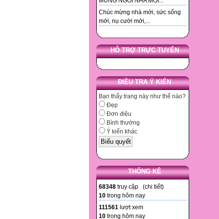
MUNG NGOI NHA MOI...
Chúc mừng nhà mới, sức sống
mới, nụ cười mới,...
HỖ TRỢ TRỰC TUYẾN
ĐIỀU TRA Ý KIẾN
Bạn thấy trang này như thế nào?
Đẹp
Đơn điệu
Bình thường
Ý kiến khác
THỐNG KÊ
68348
truy cập (
chi tiết
)
10
trong hôm nay
111561
lượt xem
10
trong hôm nay