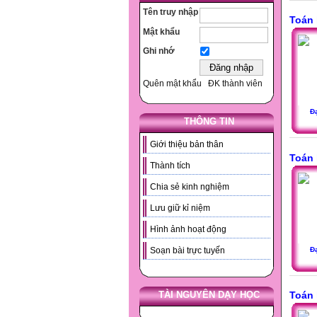
Tên truy nhập
Toán 
Mật khẩu
Ghi nhớ
Quên mật khẩu
ĐK thành viên
Đạ
THÔNG TIN
Giới thiệu bản thân
Toán 
Thành tích
Chia sẻ kinh nghiệm
Lưu giữ kỉ niệm
Hình ảnh hoạt động
Đạ
Soạn bài trực tuyến
TÀI NGUYÊN DẠY HỌC
Toán 