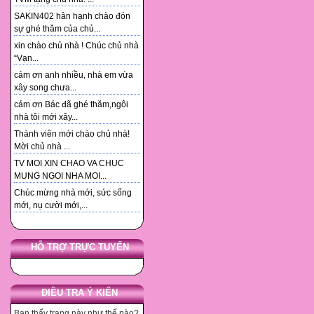
SAKIN402 hân hạnh chào đón
sự ghé thăm của chủ...
xin chào chủ nhà ! Chúc chủ nhà
“Vạn...
cám ơn anh nhiều, nhà em vừa
xây song chưa...
cám ơn Bác đã ghé thăm,ngôi
nhà tôi mới xây...
Thành viên mới chào chủ nhà!
Mời chủ nhà ...
TV MOI XIN CHAO VA CHUC
MUNG NGOI NHA MOI...
Chúc mừng nhà mới, sức sống
mới, nụ cười mới,...
HỖ TRỢ TRỰC TUYẾN
ĐIỀU TRA Ý KIẾN
Bạn thấy trang này như thế nào?