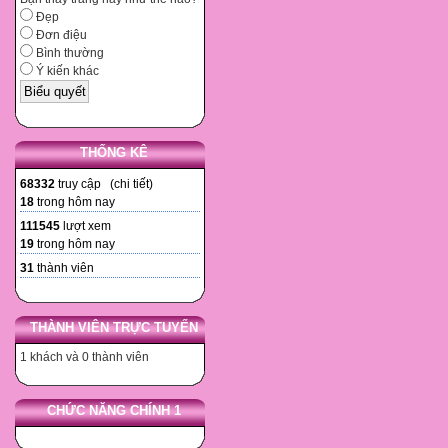
Đẹp
Đơn điệu
Bình thường
Ý kiến khác
THỐNG KÊ
68332
truy cập (
chi tiết
)
18
trong hôm nay
111545
lượt xem
19
trong hôm nay
31
thành viên
THÀNH VIÊN TRỰC TUYẾN
1 khách và 0 thành viên
CHỨC NĂNG CHÍNH 1