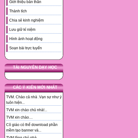
Giới thiệu bản thân
Thành tích
Chia sẻ kinh nghiệm
Lưu giữ kỉ niệm
Hình ảnh hoạt động
Soạn bài trực tuyến
TÀI NGUYÊN DẠY HỌC
CÁC Ý KIẾN MỚI NHẤT
TVM. Chào cả nhà .Vạn sự như ý
luôn hiện...
TVM xin chào chủ nhà!...
TVM xin chào....
Cô giáo có thể download phần
mềm tạo banner và...
TVM tặng chủ nhà. ...