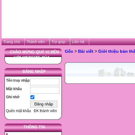
Trang chủ
Thành viên
Trợ giúp
Liên hệ
Gốc
>
Bài viết
>
Giới thiệu bản th
CHÀO MỪNG QUÝ VỊ ĐẾN
VỚI WEBSITE CỦA ...
ĐĂNG NHẬP
Tên truy nhập
Mật khẩu
Ghi nhớ
Quên mật khẩu
ĐK thành viên
THÔNG TIN