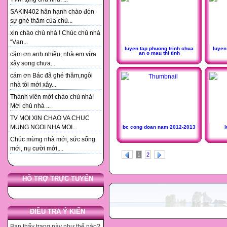
SAKIN402 hân hạnh chào đón
sự ghé thăm của chủ...
xin chào chủ nhà ! Chúc chủ nhà
“Vạn...
luyen tap phuong trinh chua
luyen
an o mau thi tinh
cám ơn anh nhiều, nhà em vừa
xây song chưa...
cám ơn Bác đã ghé thăm,ngôi
nhà tôi mới xây...
Thành viên mới chào chủ nhà!
Mời chủ nhà ...
TV MOI XIN CHAO VA CHUC
MUNG NGOI NHA MOI...
bc cong doan nam 2012-2013
l
Chúc mừng nhà mới, sức sống
mới, nụ cười mới,...
1
2
HỖ TRỢ TRỰC TUYẾN
ĐIỀU TRA Ý KIẾN
Bạn thấy trang này như thế nào?