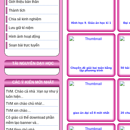
Giới thiệu bản thân
Thành tích
Chia sẻ kinh nghiệm
Hình học 9. Giáo án học kì 1
Đại 
Lưu giữ kỉ niệm
Hình ảnh hoạt động
Soạn bài trực tuyến
TÀI NGUYÊN DẠY HỌC
Chuyên đè giải bai toán bằng
50 bài
lập phương trình
CÁC Ý KIẾN MỚI NHẤT
TVM. Chào cả nhà .Vạn sự như ý
luôn hiện...
TVM xin chào chủ nhà!...
TVM xin chào....
giao án đại số 8 mới nhất
20 ch
Cô giáo có thể download phần
mềm tạo banner và...
TVM tặng chủ nhà. ...