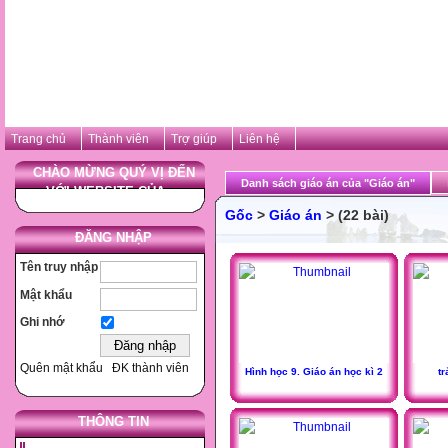
Trang chủ
Thành viên
Trợ giúp
Liên hệ
CHÀO MỪNG QUÝ VỊ ĐẾN
Danh sách giáo án của "Giáo án"
VỚI WEBSITE CỦA ...
Gốc
>
Giáo án
> (22 bài)
ĐĂNG NHẬP
Tên truy nhập
Mật khẩu
Ghi nhớ
Quên mật khẩu
ĐK thành viên
Hình học 9. Giáo án học kì 2
tr
THÔNG TIN