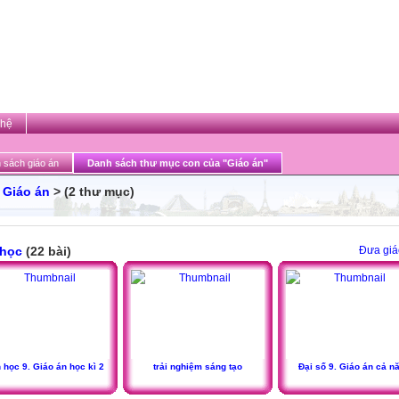
 hệ
 sách giáo án
Danh sách thư mục con của "Giáo án"
>
Giáo án
> (2 thư mục)
 học
(22 bài)
Đưa giá
 học 9. Giáo án học kì 2
trải nghiệm sáng tạo
Đại số 9. Giáo án cả n