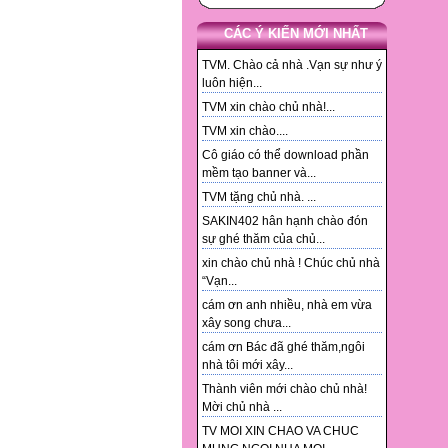
CÁC Ý KIẾN MỚI NHẤT
TVM. Chào cả nhà .Vạn sự như ý
luôn hiện...
TVM xin chào chủ nhà!...
TVM xin chào....
Cô giáo có thể download phần
mềm tạo banner và...
TVM tặng chủ nhà. ...
SAKIN402 hân hạnh chào đón
sự ghé thăm của chủ...
xin chào chủ nhà ! Chúc chủ nhà
“Vạn...
cám ơn anh nhiều, nhà em vừa
xây song chưa...
cám ơn Bác đã ghé thăm,ngôi
nhà tôi mới xây...
Thành viên mới chào chủ nhà!
Mời chủ nhà ...
TV MOI XIN CHAO VA CHUC