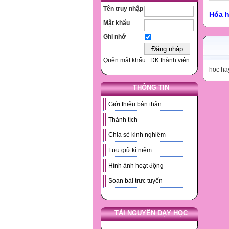
Tên truy nhập
Hóa 
Mật khẩu
Ghi nhớ
Quên mật khẩu
ĐK thành viên
hoc ha
THÔNG TIN
Giới thiệu bản thân
Thành tích
Chia sẻ kinh nghiệm
Lưu giữ kỉ niệm
Hình ảnh hoạt động
Soạn bài trực tuyến
TÀI NGUYÊN DẠY HỌC