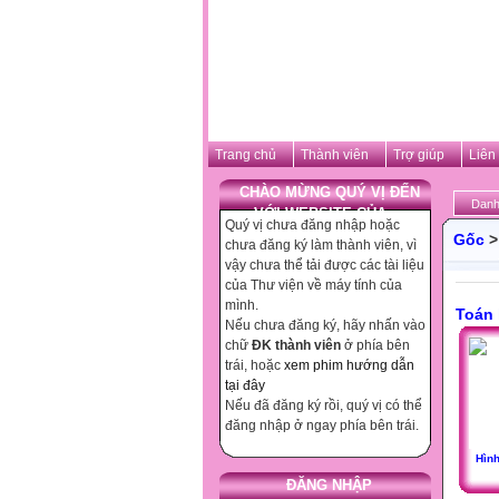
Trang chủ
Thành viên
Trợ giúp
Liên
CHÀO MỪNG QUÝ VỊ ĐẾN
Danh
VỚI WEBSITE CỦA ...
Quý vị chưa đăng nhập hoặc
Gốc
chưa đăng ký làm thành viên, vì
vậy chưa thể tải được các tài liệu
của Thư viện về máy tính của
mình.
Toán
Nếu chưa đăng ký, hãy nhấn vào
chữ
ĐK thành viên
ở phía bên
trái, hoặc
xem phim hướng dẫn
tại đây
Nếu đã đăng ký rồi, quý vị có thể
đăng nhập ở ngay phía bên trái.
Hình
ĐĂNG NHẬP