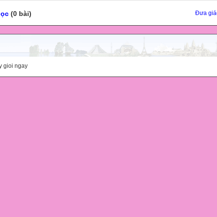
học
(0 bài)
Đưa giá
y gioi ngay