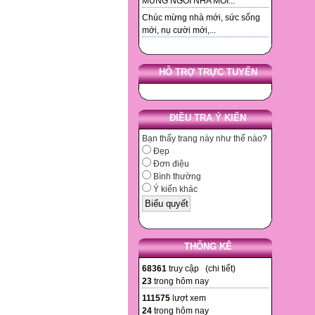
MUNG NGOI NHA MOI...
Chúc mừng nhà mới, sức sống
mới, nụ cười mới,...
HỖ TRỢ TRỰC TUYẾN
ĐIỀU TRA Ý KIẾN
Bạn thấy trang này như thế nào?
Đẹp
Đơn điệu
Bình thường
Ý kiến khác
THỐNG KÊ
68361
truy cập (
chi tiết
)
23
trong hôm nay
111575
lượt xem
24
trong hôm nay