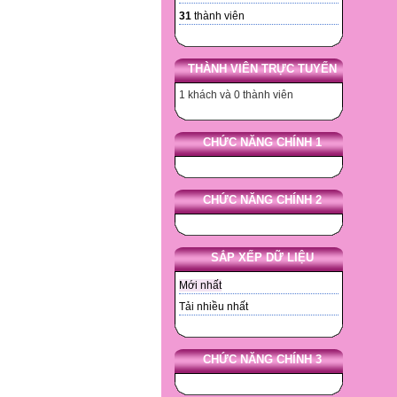
31
thành viên
THÀNH VIÊN TRỰC TUYẾN
1 khách và 0 thành viên
CHỨC NĂNG CHÍNH 1
CHỨC NĂNG CHÍNH 2
SẮP XẾP DỮ LIỆU
Mới nhất
Tải nhiều nhất
CHỨC NĂNG CHÍNH 3