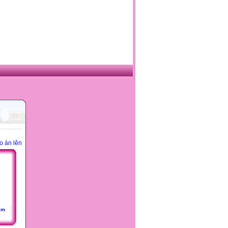
o án lên
ăm